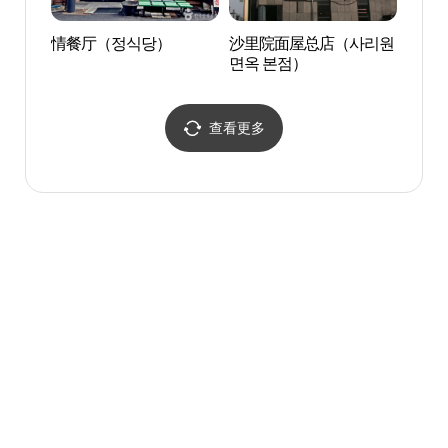
情餐厅（정식당）
沙里院面屋总店（사리원
大田综
면옥 본점）
(한밭
查看更多