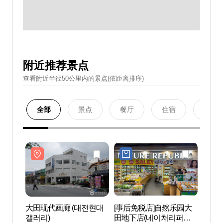
附近推荐景点
查看附近半径50公里內的景点(依距离排序)
全部
景点
餐厅
住宿
购物
大田现代画廊 (대전현대
[事后免税店]自然乐园大
大田现
갤러리)
田地下店(네이처리퍼블
갤러리