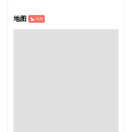
地图
找路