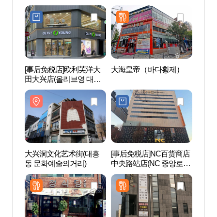
릭 대전지하점)
[事后免税店]欧利芙洋大
大海皇帝（바다황제）
大田
田大兴店(올리브영 대전
래블
대흥점)
大兴洞文化艺术街(대흥
[事后免税店]NC百货商店
梦精
동 문화예술의거리)
中央路站店(NC 중앙로역
우스
점)