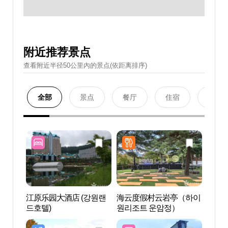
附近推荐景点
查看附近半径50公里內的景点(依距离排序)
全部
景点
餐厅
住宿
购物
江原乐园大酒店 (강원랜
海云度假村云岩亭（하이
海云（
드호텔)
원리조트 운암정）
이원 