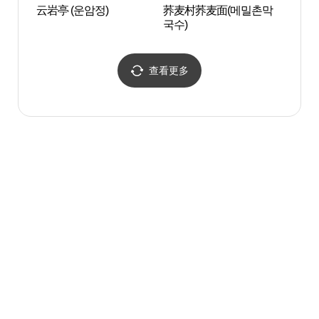
云岩亭 (운암정)
荞麦村荞麦面(메밀촌막
High 
국수)
링원)
查看更多