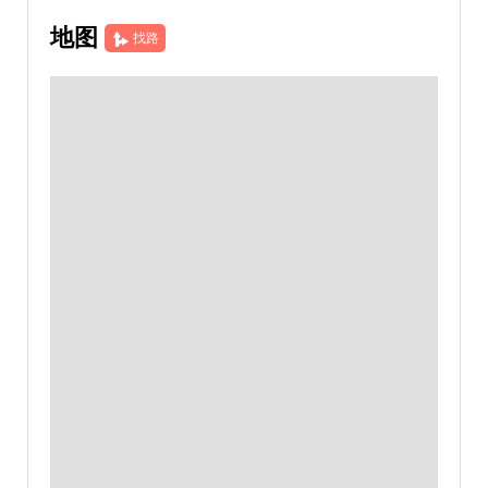
地图
找路