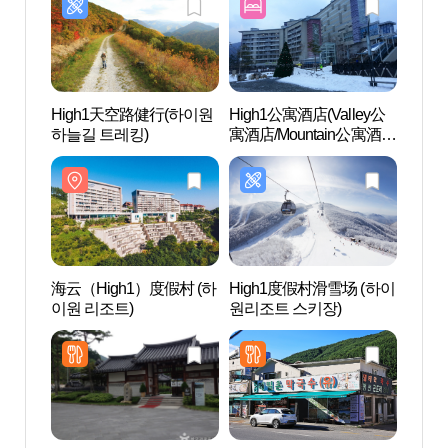
High1天空路健行(하이원
High1公寓酒店(Valley公
SAMT
하늘길 트레킹)
寓酒店/Mountain公寓酒
탄아트
店/Hill公寓酒店) 하이원콘
도(밸리콘도/마운틴콘도/
힐콘도)
海云（High1）度假村 (하
High1度假村滑雪场 (하이
净岩寺
이원 리조트)
원리조트 스키장)