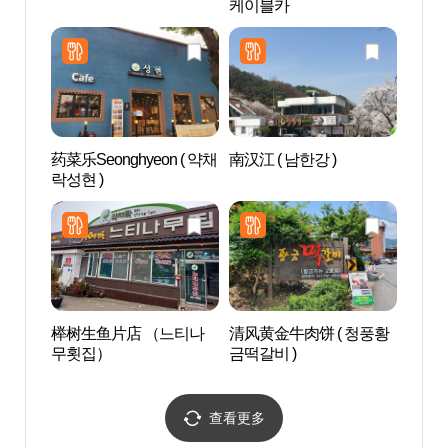
케이블카
곡, 얼
药菜乐Seonghyeon ( 약채
南汉江 ( 남한강 )
清风湖
락성현 )
풍호 
榉树生鱼片店 （느티나
清风黄金牛肉饼 ( 청풍황
锦月
무횟집）
금떡갈비 )
查看更多