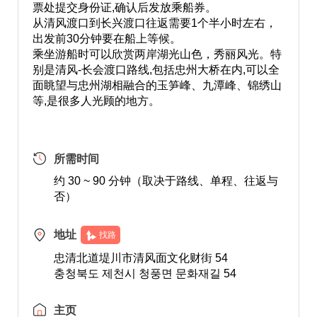
票处提交身份证,确认后发放乘船券。
从清风渡口到长兴渡口往返需要1个半小时左右，
出发前30分钟要在船上等候。
乘坐游船时可以欣赏两岸湖光山色，秀丽风光。特
别是清风-长会渡口路线,包括忠州大桥在内,可以全
面眺望与忠州湖相融合的玉笋峰、九潭峰、锦绣山
等,是很多人光顾的地方。
所需时间
约 30 ~ 90 分钟（取决于路线、单程、往返与
否）
地址
找路
忠清北道堤川市清风面文化财街 54
충청북도 제천시 청풍면 문화재길 54
主页