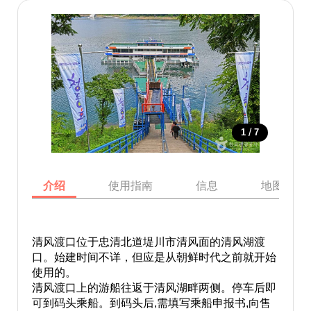
/
1
7
介绍
使用指南
信息
地图
清风渡口位于忠清北道堤川市清风面的清风湖渡
口。始建时间不详，但应是从朝鲜时代之前就开始
使用的。
清风渡口上的游船往返于清风湖畔两侧。停车后即
可到码头乘船。到码头后,需填写乘船申报书,向售