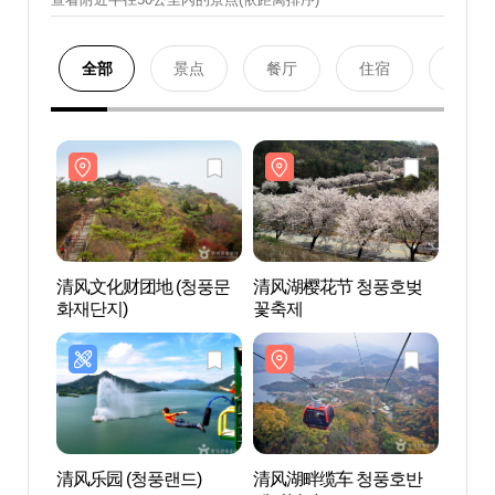
全部
景点
餐厅
住宿
购物
清风文化财团地 (청풍문
清风湖樱花节 청풍호벚
清风文
화재단지)
꽃축제
화재단
清风乐园 (청풍랜드)
清风湖畔缆车 청풍호반
绫江溪