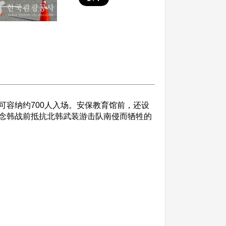
容纳约700人入场。安保教育馆前，还设
念韩战前抵抗北韩武装游击队南侵而牺牲的