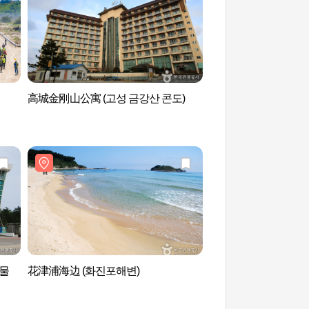
高城金刚山公寓 (고성 금강산 콘도)
6.25战争体验展示馆 
시관
물
花津浦海边 (화진포해변)
花津浦海洋博物馆 (
관)