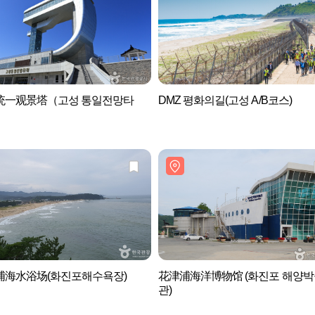
统一观景塔（고성 통일전망타
DMZ 평화의길(고성 A/B코스)
浦海水浴场(화진포해수욕장)
花津浦海洋博物馆 (화진포 해양박
관)