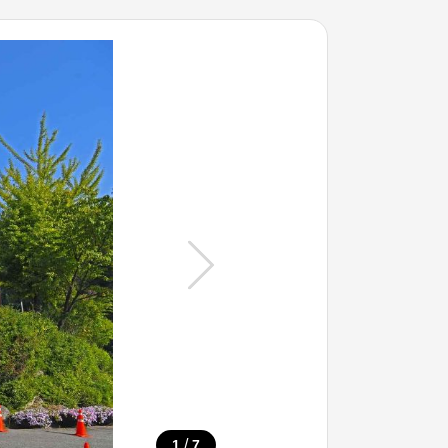
/
1
7