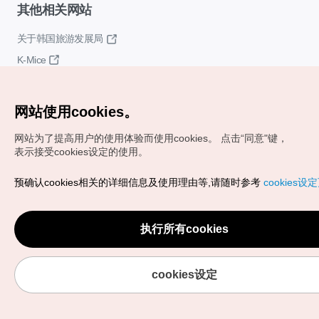
其他相关网站
关于韩国旅游发展局
K-Mice
网站使用cookies。
网站为了提高用户的使用体验而使用cookies。
点击“同意"键，
表示接受cookies设定的使用。
Copyrights (c) 韩国旅游发展局版权所有
预确认cookies相关的详细信息及使用理由等,请随时参考
cookies设
如有相关疑问或建议，欢迎来信。
VISITKOREA官方邮箱
chnsim@knto.or.kr
执行所有cookies
cookies设定