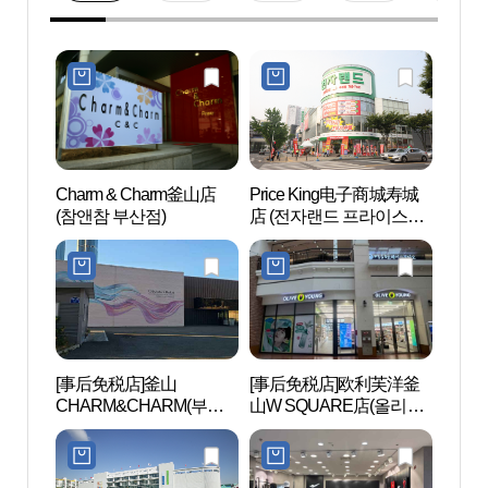
Charm & Charm釜山店
Price King电子商城寿城
面包
(참앤참 부산점)
店 (전자랜드 프라이스킹
수성점)
[事后免税店]釜山
[事后免税店]欧利芙洋釜
二妓
CHARM&CHARM(부산
山W SQUARE店(올리브
园）（
참앤참)
영 부산W스퀘어점)
지질공