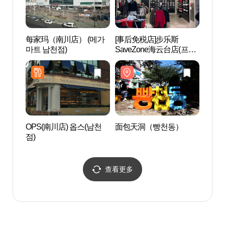
每家玛（南川店） (메가
[事后免税店]步乐斯
广安
마트 남천점)
SaveZone海云台店(프로
해수
스펙스 세이브존 해운대
점)
OPS(南川店) 옵스(남천
面包天洞（빵천동）
Milla
점)
켓)
查看更多