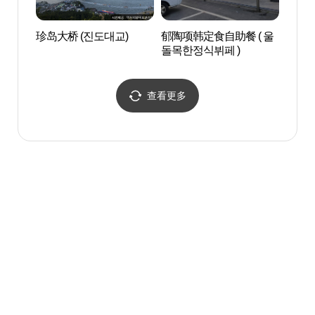
珍岛大桥 (진도대교)
郁陶项韩定食自助餐 ( 울
双溪寺
돌목한정식뷔페 )
(진도)
查看更多