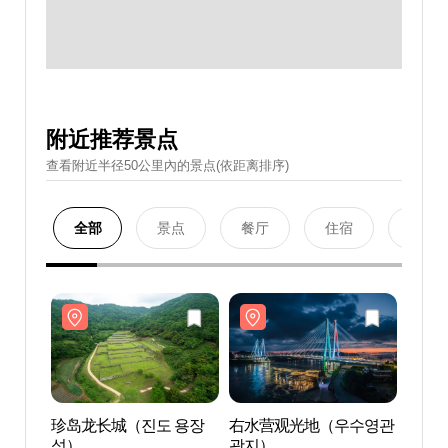
附近推荐景点
查看附近半径50公里內的景点(依距离排序)
全部
景点
餐厅
住宿
购物
珍岛龙长城（진도 용장
右水营观光地（우수영관
珍岛
성）
광지）
성）