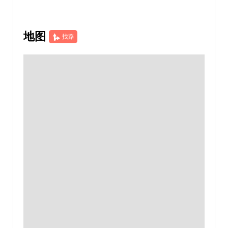
地图
找路