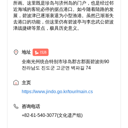
所画。这里既是珍岛与济州岛的门户，也是经过邻
近海域的客轮必停的据点港口。如今随着陆路的发
展，碧波津已逐渐衰退为小型渔港。虽然已渐渐失
去港口的功能，但这里仍有碧波亭与李忠武公碧波
津战捷碑等景点，极具历史意义。
地址
找路
全南光州统合特别市珍岛郡古郡面碧波街90
전라남도 진도군 고군면 벽파길 74
主页
https://www.jindo.go.kr/tour/main.cs
咨询电话
+82-61-540-3077(文化遗产组)