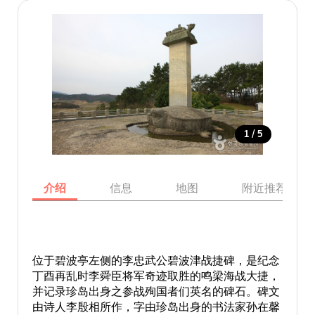
/
1
5
介绍
信息
地图
附近推荐景点
位于碧波亭左侧的李忠武公碧波津战捷碑，是纪念
丁酉再乱时李舜臣将军奇迹取胜的鸣梁海战大捷，
并记录珍岛出身之参战殉国者们英名的碑石。碑文
由诗人李殷相所作，字由珍岛出身的书法家孙在馨