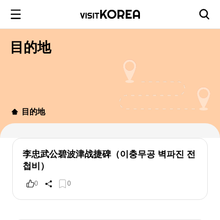
目的地
目的地
李忠武公碧波津战捷碑（이충무공 벽파진 전
첩비）
0
0