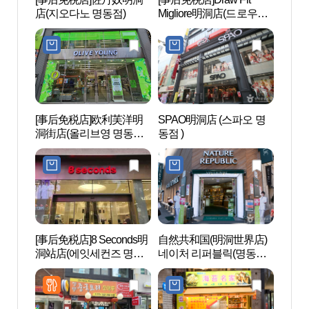
店(지오다노 명동점)
Migliore明洞店(드로우핏
밀리오레 명동점)
[事后免税店]欧利芙洋明
SPAO明洞店 (스파오 명
邮票
洞街店(올리브영 명동거
동점 )
(구.
리점)
[事后免税店]8 Seconds明
自然共和国(明洞世界店)
COC
洞站店(에잇세컨즈 명동
네이처 리퍼블릭(명동월
（明
역점)
드점)
구소(
트용)