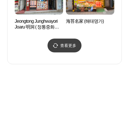
Jeongtong Junghwayori
海苔名家 (해태명가)
草田
Joaru 明洞 ( 정통중화요
유ㆍ
리조아루 명동 )
查看更多