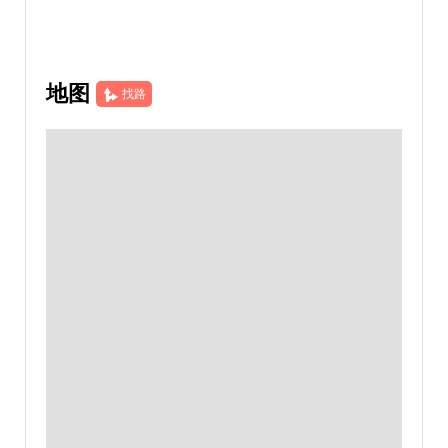
地图
找路