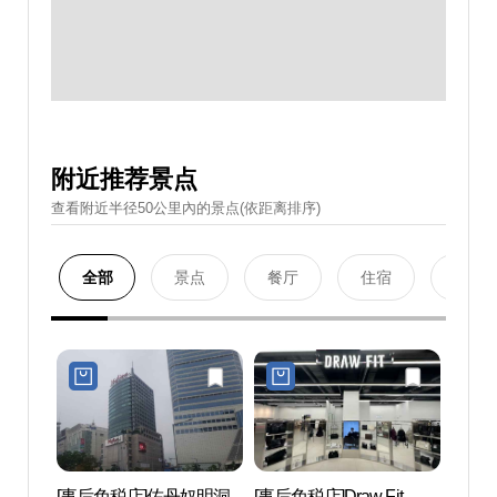
附近推荐景点
查看附近半径50公里內的景点(依距离排序)
全部
景点
餐厅
住宿
购物
[事后免税店]佐丹奴明洞
[事后免税店]Draw Fit
薄荷美