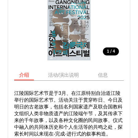
/
1
4
介绍
活动/演出说明
信息
地图
江陵国际艺术节是于3月、在江原特别自治道江陵
举行的国际艺术节。活动关注于贯穿昨日、今日及
明日的古老故事，包括名列国家遗产及联合国教科
文组织人类非物质遗产的江陵端午节，及其传承下
来的千年故事，以及各种文化圈的民间故事、仪式
中融入的共同体历史和个人生活等的共鸣之处，探
索长时间以来现在-完成-进行式的叙事构造。