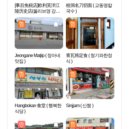
[事后免税店]欧利芙洋江
校洞名刀切面 ( 교동명칼
江陵
陵历史店(올리브영 강릉
국수 )
역사점)
Jeongane Matjip ( 정아네
青瓦韩定食 ( 청기와한정
江陵
맛집 )
식 )
주동 
Hangbokan 食堂 ( 행복한
Sinjjam ( 신짬 )
鲁岩
식당 )