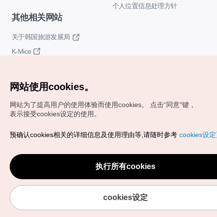
个人位置信息处理方针
其他相关网站
关于韩国旅游发展局
K-Mice
网站使用cookies。
网站为了提高用户的使用体验而使用cookies。
点击“同意"键，
表示接受cookies设定的使用。
Copyrights (c) 韩国旅游发展局版权所有
预确认cookies相关的详细信息及使用理由等,请随时参考
cookies设
如有相关疑问或建议，欢迎来信。
VISITKOREA官方邮箱
chnsim@knto.or.kr
执行所有cookies
cookies设定