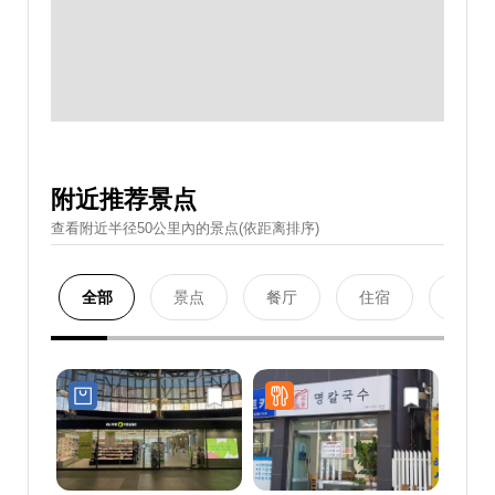
附近推荐景点
查看附近半径50公里內的景点(依距离排序)
全部
景点
餐厅
住宿
购物