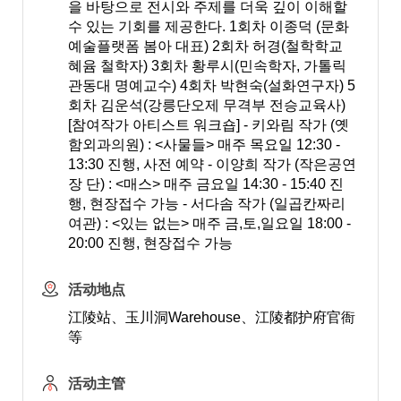
을 바탕으로 전시와 주제를 더욱 깊이 이해할
수 있는 기회를 제공한다. 1회차 이종덕 (문화
예술플랫폼 봄아 대표) 2회차 허경(철학학교
혜윰 철학자) 3회차 황루시(민속학자, 가톨릭
관동대 명예교수) 4회차 박현숙(설화연구자) 5
회차 김운석(강릉단오제 무격부 전승교육사)
[참여작가 아티스트 워크숍] - 키와림 작가 (옛
함외과의원) : <사물들> 매주 목요일 12:30 -
13:30 진행, 사전 예약 - 이양희 작가 (작은공연
장 단) : <매스> 매주 금요일 14:30 - 15:40 진
행, 현장접수 가능 - 서다솜 작가 (일곱칸짜리
여관) : <있는 없는> 매주 금,토,일요일 18:00 -
20:00 진행, 현장접수 가능
活动地点
江陵站、玉川洞Warehouse、江陵都护府官衙
等
活动主管