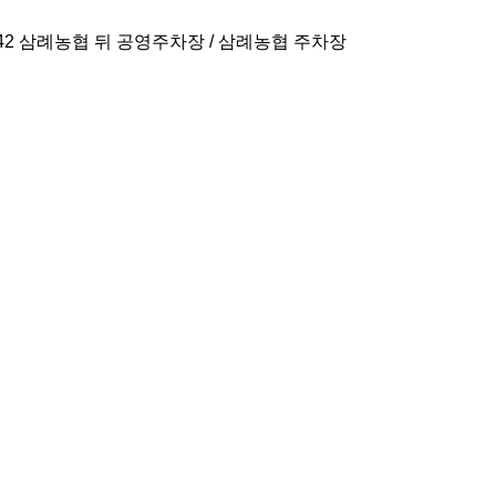
2 삼례농협 뒤 공영주차장 / 삼례농협 주차장