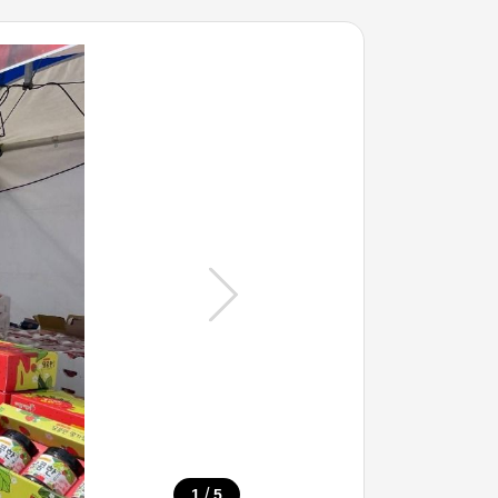
/
1
5