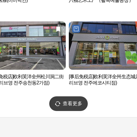
落雁(비비낙안)
八福艺术工厂（팔복예술공장）
后免税店]欧利芙洋全州松川洞二街
[事后免税店]欧利芙洋全州生态城
리브영 전주송천동2가점)
리브영 전주에코시티점)
查看更多