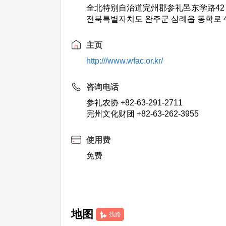
全北特别自治道完州郡参礼邑东学路42
전북특별자치도 완주군 삼례읍 동학로 4
主页
http:///www.wfac.or.kr/
咨询电话
参礼农协 +82-63-291-2711
完州文化财团 +82-63-262-3955
使用费
免费
地图
找路