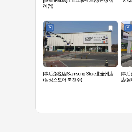
[事后免税店]正官庄参礼店(정관장 삼
飞飞
례점)
[事后免税店]Samsung Store北全州店
[事
(삼성스토어 북전주)
店(올