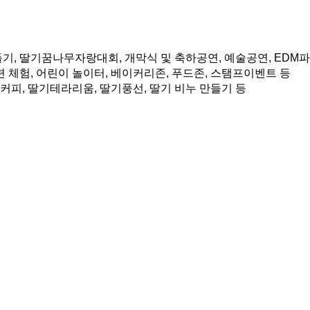
만들기, 딸기꿈나무자랑대회, 개막식 및 축하공연, 예술공연, EDM파
관련 체험, 어린이 놀이터, 베이커리존, 푸드존, 스탬프이벤트 등
티커피, 딸기테라리움, 딸기풍선, 딸기 비누 만들기 등