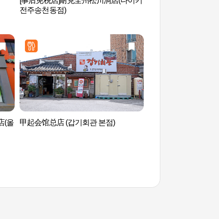
[事后免税店]耐克全州松川洞店(나이키
八福艺术工厂（팔복
전주송천동점)
店(올
甲起会馆总店 (갑기회관 본점)
韩国声音文化殿堂 
당)