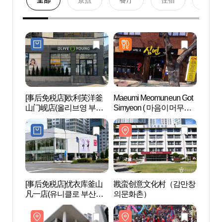
全部
景点
餐厅
住宿
购物
[事后免税店]欧利芙洋釜
Maeumi Meomuneun Got
戡蛮
山门岘店(올리브영 부산
Simyeon ( 마음이머무는
의문
문현점)
곳심연 )
[事后免税店]优衣库釜山
戡蛮创意文化村（감만창
釜山文
凡一店(유니클로 부산범
의문화촌）
회관)
일점)