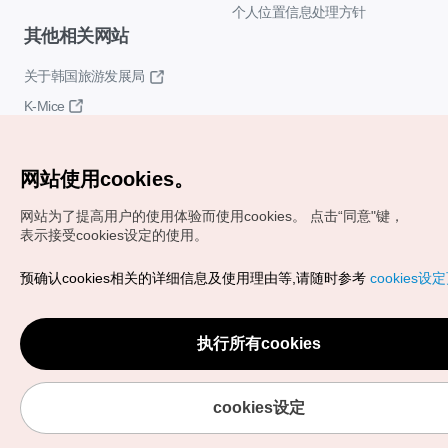
个人位置信息处理方针
其他相关网站
关于韩国旅游发展局
K-Mice
网站使用cookies。
网站为了提高用户的使用体验而使用cookies。
点击“同意"键，
表示接受cookies设定的使用。
Copyrights (c) 韩国旅游发展局版权所有
预确认cookies相关的详细信息及使用理由等,请随时参考
cookies设
如有相关疑问或建议，欢迎来信。
VISITKOREA官方邮箱
chnsim@knto.or.kr
执行所有cookies
cookies设定