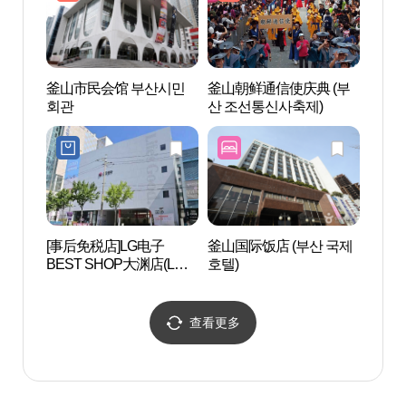
釜山市民会馆 부산시민
釜山朝鲜通信使庆典 (부
在韩
회관
산 조선통신사축제)
念公
공원 
[事后免税店]LG电子
釜山国际饭店 (부산 국제
虎川村
BEST SHOP大渊店(LG전
호텔)
자 베스트샵 대연점)
查看更多