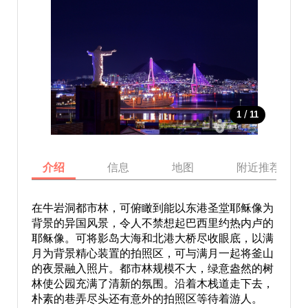
/
1
11
介绍
信息
地图
附近推荐景点
在牛岩洞都市林，可俯瞰到能以东港圣堂耶稣像为
背景的异国风景，令人不禁想起巴西里约热内卢的
耶稣像。可将影岛大海和北港大桥尽收眼底，以满
月为背景精心装置的拍照区，可与满月一起将釜山
的夜景融入照片。都市林规模不大，绿意盎然的树
林使公园充满了清新的氛围。沿着木栈道走下去，
朴素的巷弄尽头还有意外的拍照区等待着游人。