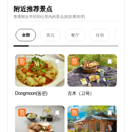
附近推荐景点
查看附近半径50公里內的景点(依距离排序)
全部
景点
餐厅
住宿
购物
Dongmoon(동문)
古木（고목）
南怡岛