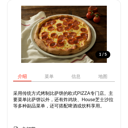
/
1
5
介绍
菜单
信息
地图
采用传统方式烤制比萨饼的欧式PIZZA专门店。主
要菜单比萨饼以外，还有炸鸡块、House芝士沙拉
等多种副品菜单，还可搭配啤酒或饮料享用。