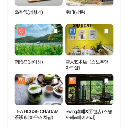
岛香气(섬향기)
南门(남문)
鳖岛 
南怡岛(남이섬)
雪人艺术店（스노우맨
互动
아트샵）
티브
TEA HOUSE CHADAM
Swing咖啡&面包店 (스윙
虎鸣
茶谈 (티하우스 차담)
까페&베이커리)
공원