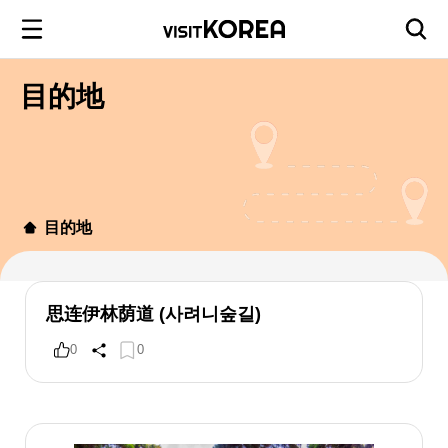
目的地
目的地
思连伊林荫道 (사려니숲길)
0
0