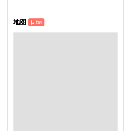
地图
找路