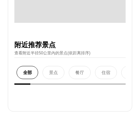
附近推荐景点
查看附近半径50公里內的景点(依距离排序)
全部
景点
餐厅
住宿
购物