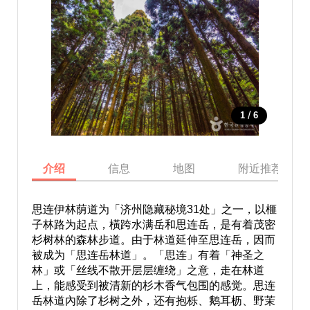
/
1
6
介绍
信息
地图
附近推荐景点
思连伊林荫道为「济州隐藏秘境31处」之一，以榧
子林路为起点，橫跨水满岳和思连岳，是有着茂密
杉树林的森林步道。由于林道延伸至思连岳，因而
被成为「思连岳林道」。「思连」有着「神圣之
林」或「丝线不散开层层缠绕」之意，走在林道
上，能感受到被清新的杉木香气包围的感觉。思连
岳林道內除了杉树之外，还有抱栎、鹅耳枥、野茉