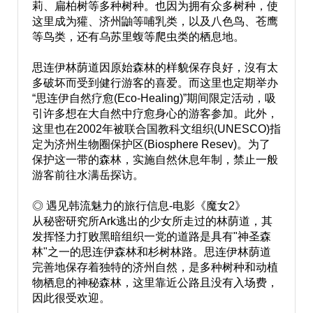
莉、扁柏树等多种树种。也因为拥有众多树种，使
这里成为獾、济州鼬等哺乳类，以及八色鸟、苍鹰
等鸟类，还有乌苏里蝮等爬虫类的栖息地。
思连伊林荫道因原始森林的样貌保存良好，沒有太
多破坏而受到健行游客的喜爱。而这里也定期举办
“思连伊自然疗愈(Eco-Healing)”期间限定活动，吸
引许多想在大自然中疗愈身心的游客参加。此外，
这里也在2002年被联合国教科文组织(UNESCO)指
定为济州生物圈保护区(Biosphere Resev)。为了
保护这一带的森林，实施自然休息年制，禁止一般
游客前往水满岳探访。
◎ 遇见韩流魅力的旅行信息-电影《魔女2》
从秘密研究所Ark逃出的少女所走过的林荫道，其
发挥怪力打败黑暗组织一党的道路是具有"神圣森
林"之一的思连伊森林和杉树林路。思连伊林荫道
完善地保存着独特的济州自然，是多种树种和动植
物栖息的神秘森林，这里靠近公路且没有入场费，
因此很受欢迎。