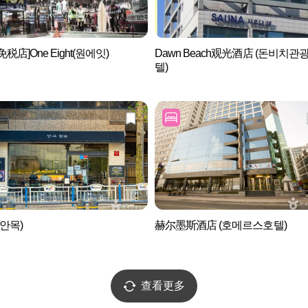
税店]One Eight(원에잇)
Dawn Beach观光酒店 (돈비치관
텔)
(안목)
赫尔墨斯酒店 (호메르스호텔)
查看更多