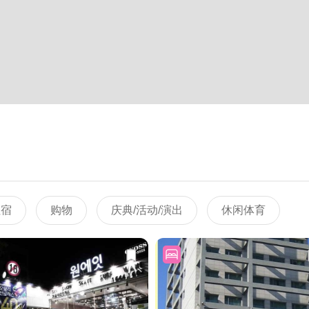
住宿
购物
庆典/活动/演出
休闲体育