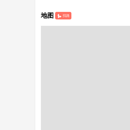
地图
找路