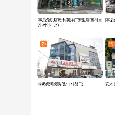
[事后免税店]欧利芙洋广安里店(올리브
[事后免
영 광안리점)
老奶奶河蚬汤 (할매재첩국)
安木 