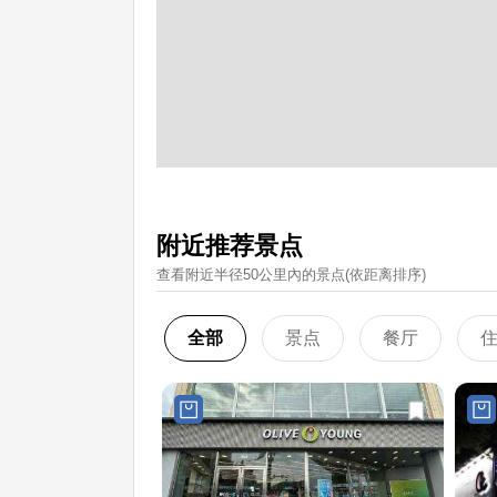
附近推荐景点
查看附近半径50公里內的景点(依距离排序)
全部
景点
餐厅