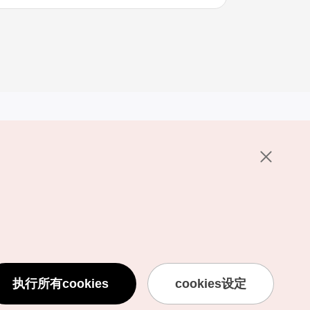
其他相关网站
关于韩国旅游发展局
K-Mice
护政策
置
说明
用条款
执行所有cookies
cookies设定
息处理方针