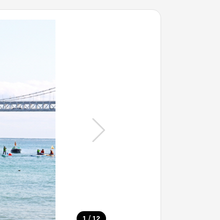
/
1
12