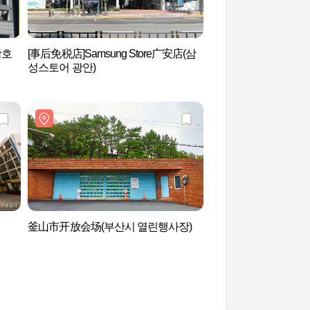
광호
[事后免税店]Samsung Store广安店(삼
DOMOHEON(도모헌
성스토어 광안)
釜山市开放会场(부산시 열린행사장)
釜山广安大桥 (부산