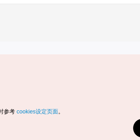
实用信息
服务
韩国旅游发展局手机应用程序
服务条款
1330韩国旅游咨询翻译热线
个人信息保
韩国旅游指南与地图
Cookie 设
数字图书 / 电子书
Cookie的
随时参考
cookies设定页面
。
Odii
定位服务使
个人位置信