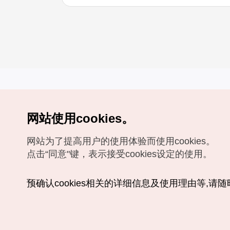
网站使用cookies。
Copyrights (c) 韩国旅游发展局版权所有
网站为了提高用户的使用体验而使用cookies。
如有相关疑问或建议，欢迎来信。
VISITKOREA官方邮箱
chnsim@knto.or.kr
点击“同意"键，表示接受cookies设定的使用。
预确认cookies相关的详细信息及使用理由等,请