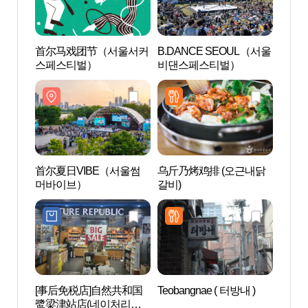
首尔马戏团节（서울서커
B.DANCE SEOUL（서울
二村
스페스티벌）
비댄스페스티벌）
공원)
首尔夏日VIBE（서울썸
乌斤乃烤鸡排 (오근내닭
爱茉
머바이브）
갈비)
모레
[事后免税店]自然共和国
Teobangnae ( 터방내 )
ELAN
鹭梁津站店(네이처리퍼
览船)