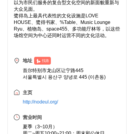
以为市民们服务的复合型文化空间的新面貌重新与
大众见面。
鹭得岛上最具代表性的文化设施是LOVE
HOUSE、鹭得书家、%Table、Music Lounge
Ryu、植物岛、space455、多功能厅林等，以这些
场馆空间为中心还同时运营不同的文化活动。
地址
找路
首尔特别市龙山区让宁路445
서울특별시 용산구 양녕로 445 (이촌동)
主页
http://nodeul.org/
营业时间
夏季（3~10月）
周二~周五10:00~21:00；周末和公休日