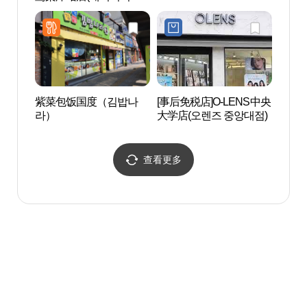
블릭 노량진역)
유람선
紫菜包饭国度（김밥나
[事后免税店]O-LENS中央
国立
라）
大学店(오렌즈 중앙대점)
앙박
查看更多