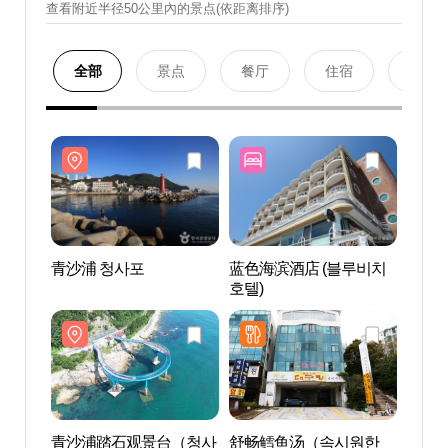
查看附近半径50公里內的景点(依距离排序)
全部
景点
餐厅
住宿
购物
青沙浦 청사포
蓝色海滨酒店 (블루비치
青沙浦
호텔)
青沙浦踏石观景台（청사
舒畅鳕鱼汤（속시원한
海云