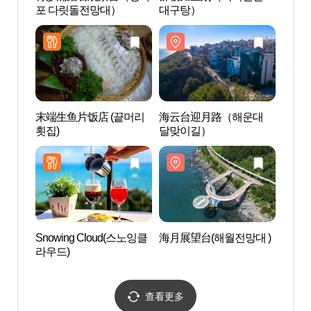
포 다릿돌전망대）
대구탕）
달맞
末端生鱼片饭店 (끝머리
海云台迎月路（해운대
海云台
횟집)
달맞이길）
亭区间
웨이 
Snowing Cloud(스노잉클
海月展望台(해월전망대 )
Club
라우드)
시스)
查看更多