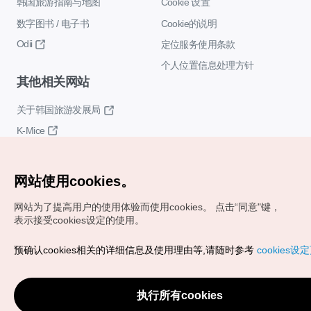
韩国旅游指南与地图
Cookie 设置
数字图书 / 电子书
Cookie的说明
Odii
定位服务使用条款
个人位置信息处理方针
其他相关网站
关于韩国旅游发展局
K-Mice
网站使用cookies。
网站为了提高用户的使用体验而使用cookies。
点击“同意"键，
表示接受cookies设定的使用。
Copyrights (c) 韩国旅游发展局版权所有
预确认cookies相关的详细信息及使用理由等,请随时参考
cookies设
如有相关疑问或建议，欢迎来信。
VISITKOREA官方邮箱
chnsim@knto.or.kr
执行所有cookies