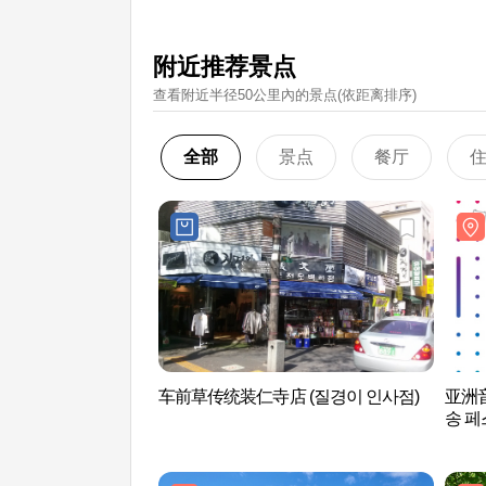
附近推荐景点
查看附近半径50公里內的景点(依距离排序)
全部
景点
餐厅
车前草传统装仁寺店 (질경이 인사점)
亚洲音乐
송 페스티