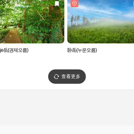
nje岳(권제오름)
卧岳(누운오름)
查看更多