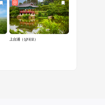
上台浦（상대포）
卧岳(누운오름)