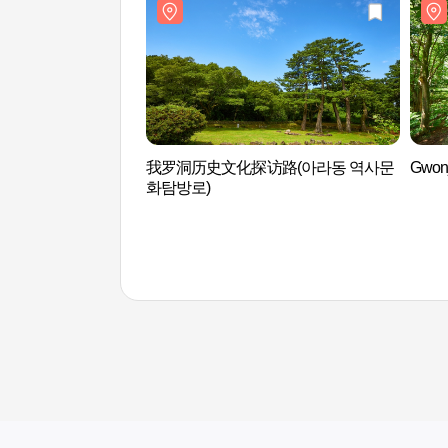
我罗洞历史文化探访路(아라동 역사문
Gwo
화탐방로)