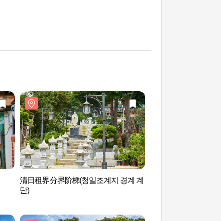
清日租界分界阶梯(청일조계지 경계 계
益善洞韩屋街(익선동
단)