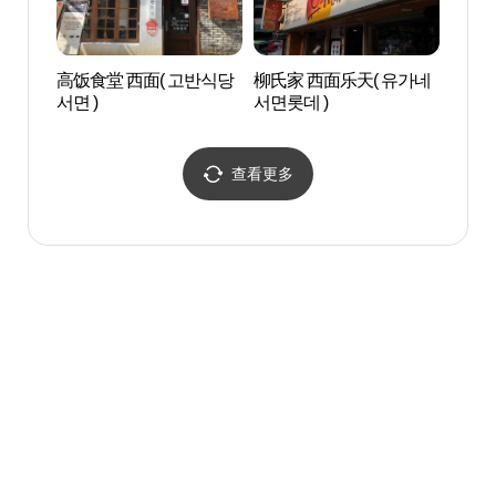
高饭食堂 西面( 고반식당
柳氏家 西面乐天( 유가네
釜山
서면 )
서면롯데 )
회관
查看更多