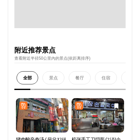
附近推荐景点
查看附近半径50公里內的景点(依距离排序)
全部
景点
餐厅
住宿
购物
猪肉酸辛奇汤 ( 묵은지돼
机张手工刀切面 (기장손
西面1