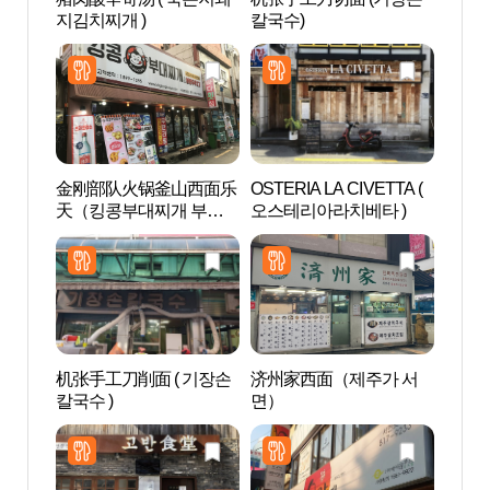
지김치찌개 )
칼국수)
金刚部队火锅釜山西面乐
OSTERIA LA CIVETTA (
田浦
天（킹콩부대찌개 부산
오스테리아라치베타 )
길）
서면롯데）
机张手工刀削面 ( 기장손
济州家西面（제주가 서
田浦三
칼국수 )
면）
리)