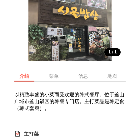
/
1
1
介绍
菜单
信息
地图
以精致丰盛的小菜而受欢迎的韩式餐厅。位于釜山
广域市釜山鎭区的韩餐专门店。主打菜品是韩定食
（韩式套餐）。
主打菜