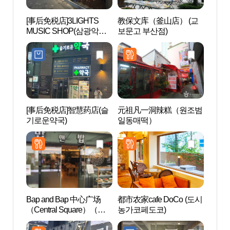
[事后免税店]3LIGHTS
教保文库（釜山店） (교
西面1
MUSIC SHOP(삼광악기
보문고 부산점)
사)
[事后免税店]智慧药店(슬
元祖凡一洞辣糕（원조범
田浦
기로운약국)
일동매떡）
리）
Bap and Bap 中心广场
都市农家cafe DoCo (도시
田浦
（Central Square）（밥
농가코페도코)
길）
앤밥 센트럴스퀘어）