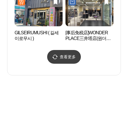
GILSEIRUMUSHI ( 길세
[事后免税店]WONDER
南釜山
이로무시 )
PLACE三井塔店(원더플
레이스 삼정타워점)
查看更多