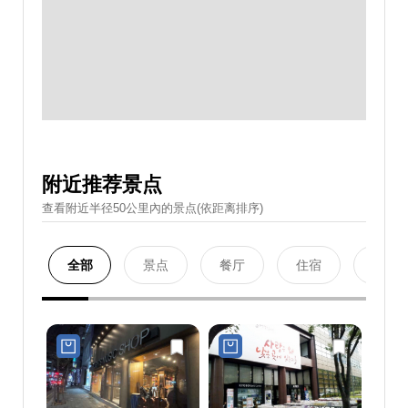
附近推荐景点
查看附近半径50公里內的景点(依距离排序)
全部
景点
餐厅
住宿
购物