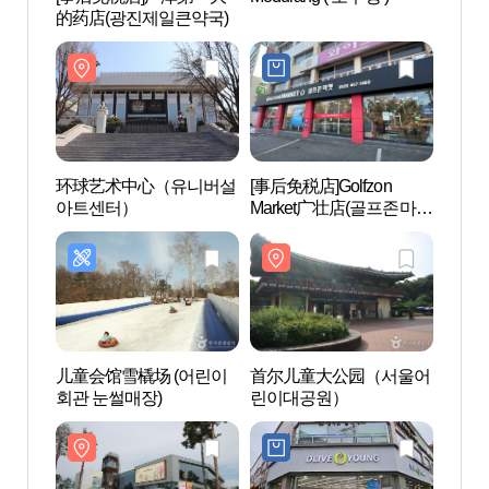
的药店(광진제일큰약국)
아트
环球艺术中心（유니버설
[事后免税店]Golfzon
首尔
아트센터）
Market广壮店(골프존마켓
나라
광장점)
儿童会馆雪橇场 (어린이
首尔儿童大公园（서울어
世宗大
회관 눈썰매장)
린이대공원）
학교박