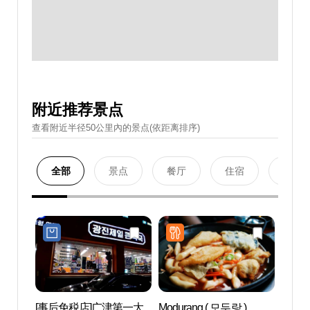
附近推荐景点
查看附近半径50公里內的景点(依距离排序)
全部
景点
餐厅
住宿
购物
[事后免税店]广津第一大
Modurang ( 모두랑 )
环球