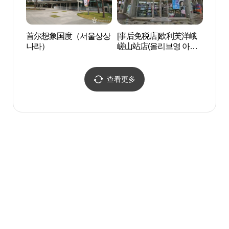
首尔想象国度（서울상상
[事后免税店]欧利芙洋峨
峨嵯
나라）
嵯山站店(올리브영 아차
산역점)
查看更多