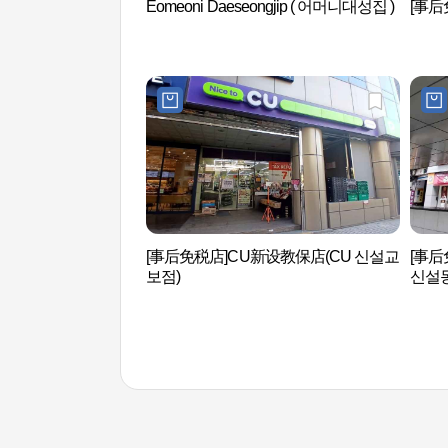
Eomeoni Daeseongjip ( 어머니대성집 )
[事后
[事后免税店]CU新设教保店(CU 신설교
[事
보점)
신설