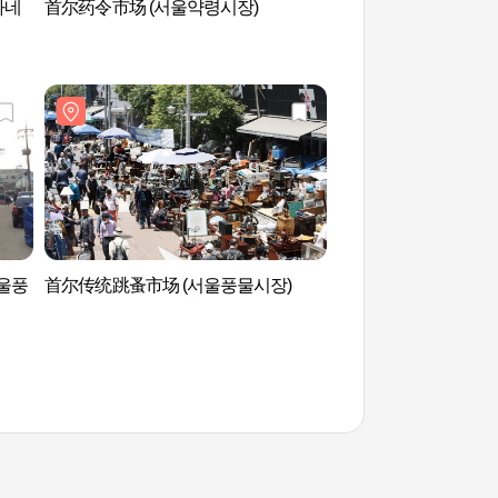
신가네
首尔药令市场 (서울약령시장)
首尔跳骚市场传统文
물시장 전통문화체험
울풍
首尔传统跳蚤市场 (서울풍물시장)
清溪川博物馆 (청계