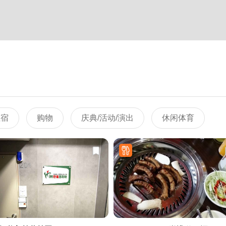
住宿
购物
庆典/活动/演出
休闲体育