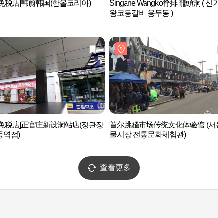
免税店]韩蔚韩国(한올코리아)
Singane Wangko脊排 龍頭洞 ( 
왕코등갈비 용두동 )
后免税店]正官庄新设洞站店(정관장
首尔跳骚市场传统文化体验馆 (서
동역점)
물시장 전통문화체험관)
查看更多