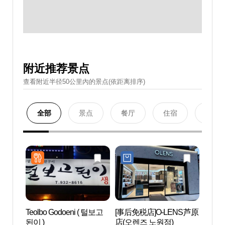
附近推荐景点
查看附近半径50公里內的景点(依距离排序)
全部
景点
餐厅
住宿
购物
Teolbo Godoeni ( 털보고
[事后免税店]O-LENS芦原
佛岩
된이 )
店(오렌즈 노원점)
나비정