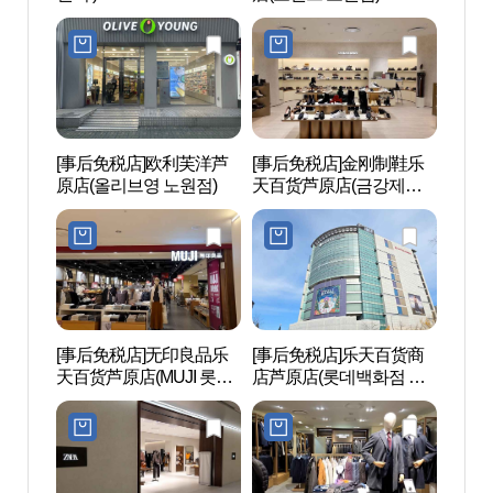
[事后免税店]欧利芙洋芦
[事后免税店]金刚制鞋乐
水落山
原店(올리브영 노원점)
天百货芦原店(금강제화
롯데백화점 노원점)
[事后免税店]无印良品乐
[事后免税店]乐天百货商
涧松故
天百货芦原店(MUJI 롯데
店芦原店(롯데백화점 노
백화점 노원점)
원점)