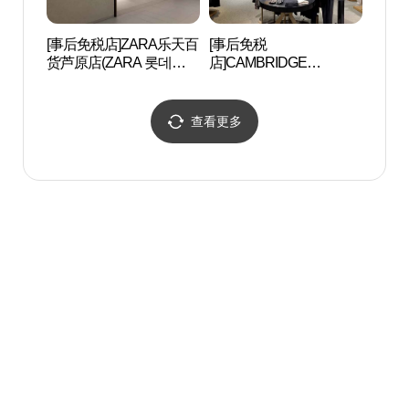
[事后免税店]ZARA乐天百
[事后免税
首尔菖
货芦原店(ZARA 롯데백화
店]CAMBRIDGE
점 노원점)
MEMBERS乐天百货芦原
店(캠브리지멤버스 롯데
백화점 노원점)
查看更多