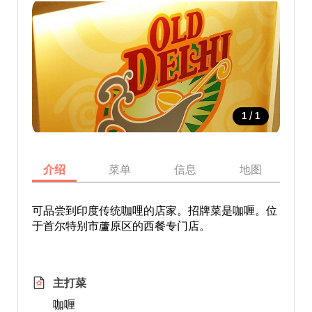
/
1
1
介绍
菜单
信息
地图
可品尝到印度传统咖哩的店家。招牌菜是咖喱。位
于首尔特别市蘆原区的西餐专门店。
主打菜
咖喱