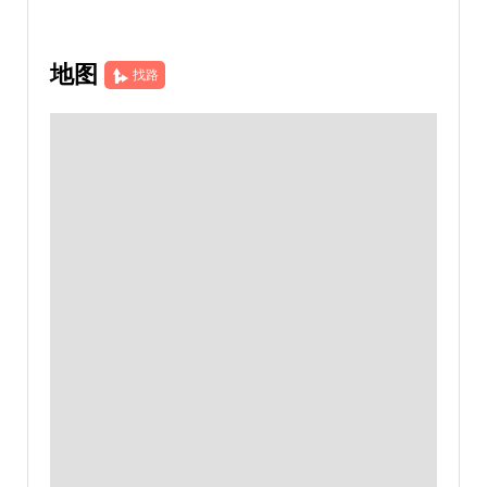
地图
找路