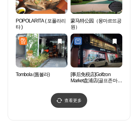
POPOLARITA ( 포폴라리
蒙马特公园（몽마르뜨공
盘浦瑞
타 )
원）
Tombola (톰볼라)
[事后免税店]Golfzon
盘浦
Market盘浦店(골프존마켓
（반
반포점)
분수
查看更多