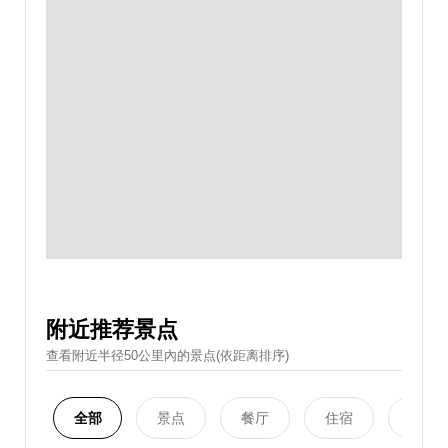
附近推荐景点
查看附近半径50公里內的景点(依距离排序)
全部
景点
餐厅
住宿
购物