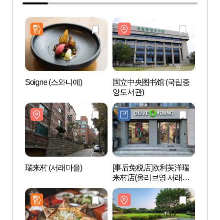
Soigne (스와니예)
国立中央图书馆 (국립중
国立中
앙도서관)
앙도서
瑞来村 (서래마을)
[事后免税店]欧利芙洋瑞
蒙马
来村店(올리브영 서래마
원）
을점)