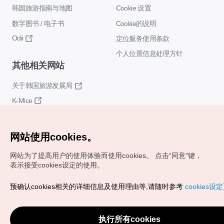
韩国旅游指南与地图
Cookie 设置
数字图书 / 电子书
Cookie的说明
Odii
定位服务使用条款
个人位置信息处理方针
其他相关网站
关于韩国旅游发展局
K-Mice
网站使用cookies。
网站为了提高用户的使用体验而使用cookies。
点击“同意"键，
表示接受cookies设定的使用。
Copyrights (c) 韩国旅游发展局版权所有
预确认cookies相关的详细信息及使用理由等,请随时参考
cookies设
如有相关疑问或建议，欢迎来信。
VISITKOREA官方邮箱
chnsim@knto.or.kr
执行所有cookies