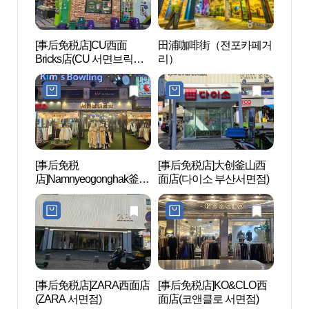
[事后免税店]CU西面
田浦咖啡街（전포카페거
西面1
Bricks店(CU 서면브릭스
리）
점)
[事后免税
[事后免税店]大创釜山西
南釜山
店]Namnyeogonghak釜山
面店(다이소 부산서면점)
西面店(남녀공학 서면점)
[事后免税店]ZARA西面店
[事后免税店]KO&CLO西
釜山
(ZARA 서면점)
面店(코앤클로 서면점)
회관