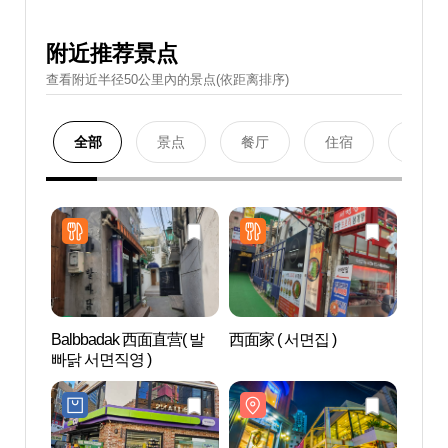
附近推荐景点
查看附近半径50公里內的景点(依距离排序)
全部
景点
餐厅
住宿
购物
Balbbadak 西面直营( 발
西面家 ( 서면집 )
田浦
빠닭 서면직영 )
리）