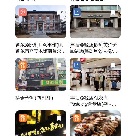
活美术
영사관
관 남
首尔原比利时领事馆(现,
[事后免税店]欧利芙洋舍
国立
首尔市立美术馆南首尔生
堂站店(올리브영 사당역
울현
活美术馆) 서울 구 벨기에
점)
영사관(현, 서울시립미술
관 남서울생활미술관)
䙮金枪鱼 ( 권참치 )
[事后免税店]优衣库
首尔大
Pastelcity舍堂店(유니클
[Seoul
로 파스텔시티 사당점)