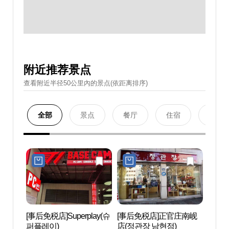
附近推荐景点
查看附近半径50公里內的景点(依距离排序)
全部
景点
餐厅
住宿
购物
[事后免税店]Superplay(슈
[事后免税店]正官庄南岘
首尔原
퍼플레이)
店(정관장 남현점)
首尔