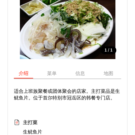
/
1
1
介绍
菜单
信息
地图
适合上班族聚餐或团体聚会的店家。主打菜品是生
鱿鱼片。位于首尔特别市冠岳区的韩餐专门店。
主打菜
生鱿鱼片