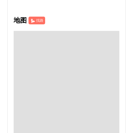
地图
找路