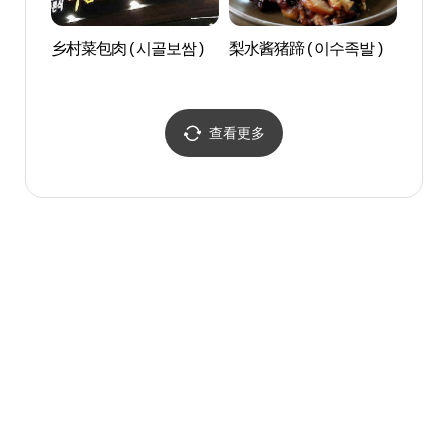
乡村菜包肉 ( 시골보쌈 )
梨水酱猪蹄 ( 이수족발 )
瑞来村
查看更多