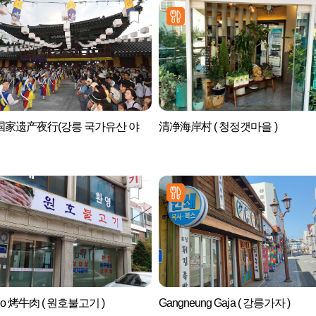
国家遗产夜行(강릉 국가유산 야
清净海岸村 ( 청정갯마을 )
ho 烤牛肉 ( 원호불고기 )
Gangneung Gaja ( 강릉가자 )