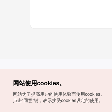
网站使用cookies。
Copyrights (c) 韩国旅游发展局版权所有
网站为了提高用户的使用体验而使用cookies。
如有相关疑问或建议，欢迎来信。
VISITKOREA官方邮箱
chnsim@knto.or.kr
点击“同意"键，表示接受cookies设定的使用。