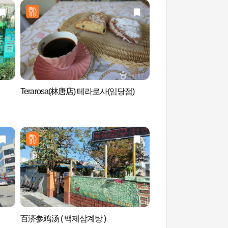
Terarosa(林唐店) 테라로사(임당점)
江陵溟州洞街（강릉
百济参鸡汤 ( 백제삼계탕 )
鲁岩隧道（노암터널