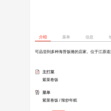
介绍
菜单
信息
可品尝到多种海苔饭捲的店家。位于江原道
主打菜
紫菜卷饭
菜单
紫菜卷饭 / 辣炒年糕