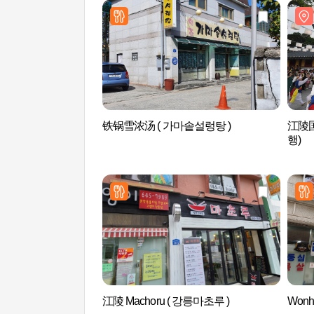
铁锅雪浓汤 ( 가마솥설렁탕 )
江陵
행)
江陵 Machoru ( 강릉마초루 )
Won