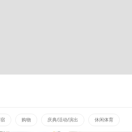
住宿
购物
庆典/活动/演出
休闲体育