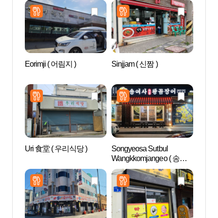
Eorimji ( 어림지 )
Sinjjam ( 신짬 )
江陵
Uri 食堂 ( 우리식당 )
Songyeosa Sutbul
鲁岩
Wangkkomjangeo ( 송여
사숯불왕꼼장어 )