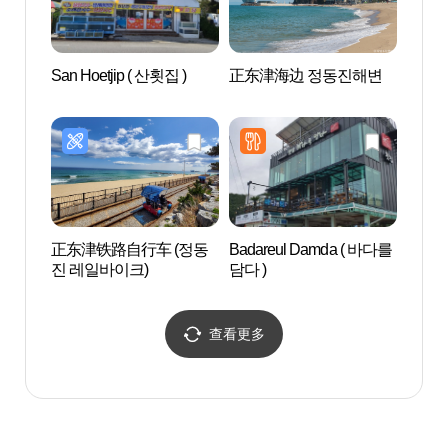
San Hoetjip ( 산횟집 )
正东津海边 정동진해변
Sun 
루즈 
正东津铁路自行车 (정동
Badareul Damda ( 바다를
金津
진 레일바이크)
담다 )
查看更多