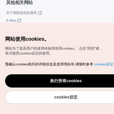
其他相关网站
关于韩国旅游发展局
K-Mice
网站使用cookies。
网站为了提高用户的使用体验而使用cookies。
点击“同意"键，
表示接受cookies设定的使用。
Copyrights (c) 韩国旅游发展局版权所有
预确认cookies相关的详细信息及使用理由等,请随时参考
cookies设
如有相关疑问或建议，欢迎来信。
VISITKOREA官方邮箱
chnsim@knto.or.kr
执行所有cookies
cookies设定