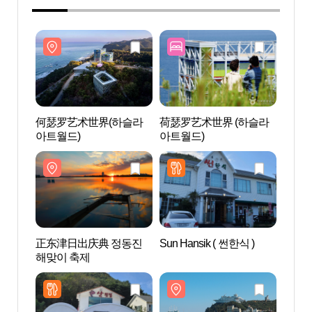
何瑟罗艺术世界(하슬라
荷瑟罗艺术世界 (하슬라
何瑟
아트월드)
아트월드)
아트월
正东津日出庆典 정동진
Sun Hansik ( 썬한식 )
沙漏
해맞이 축제