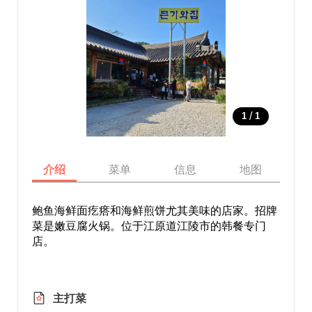
/
1
1
介绍
菜单
信息
地图
鲍鱼海鲜面疙瘩和海鲜煎饼尤其美味的店家。招牌
菜是嫩豆腐火锅。位于江原道江陵市的韩餐专门
店。
主打菜