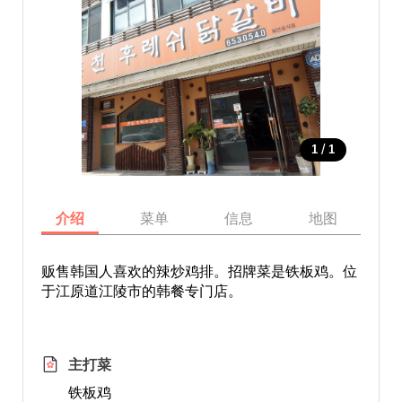
/
1
1
介绍
菜单
信息
地图
贩售韩国人喜欢的辣炒鸡排。招牌菜是铁板鸡。位
于江原道江陵市的韩餐专门店。
主打菜
铁板鸡