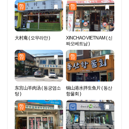
大村庵 ( 오무라안 )
XINCHAO VIETNAM ( 신
江陵
짜오베트남 )
东宫山羊肉汤 ( 동궁염소
铜山港水拌生鱼片 ( 동산
江陵
탕 )
항물회 )
립미술