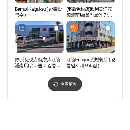
Bamtol Kalguksu ( 밤톨칼
[事后免税店]欧利芙洋江
许筠
국수 )
陵浦南店(올리브영 강릉
（허균
포남점)
원）
[事后免税店]优衣库江陵
江陵Eomjine泥蚶餐厅 ( 강
何瑟
浦南店(유니클로 강릉포
릉엄지네꼬막집 )
(하슬
남점)
트쇼)
查看更多