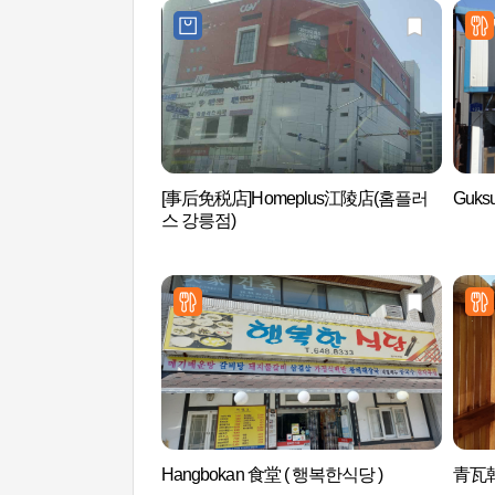
[事后免税店]Homeplus江陵店(홈플러
Guks
스 강릉점)
Hangbokan 食堂 ( 행복한식당 )
青瓦韩