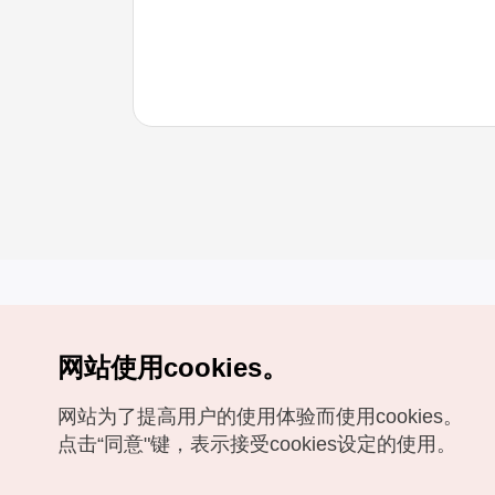
网站使用cookies。
Copyrights (c) 韩国旅游发展局版权所有
网站为了提高用户的使用体验而使用cookies。
如有相关疑问或建议，欢迎来信。
VISITKOREA官方邮箱
chnsim@knto.or.kr
点击“同意"键，表示接受cookies设定的使用。