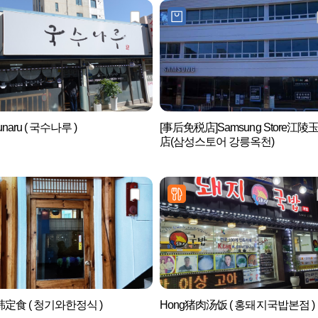
unaru ( 국수나루 )
[事后免税店]Samsung Store江陵
店(삼성스토어 강릉옥천)
定食 ( 청기와한정식 )
Hong猪肉汤饭 ( 홍돼지국밥본점 )