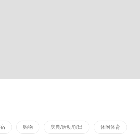
住宿
购物
庆典/活动/演出
休闲体育