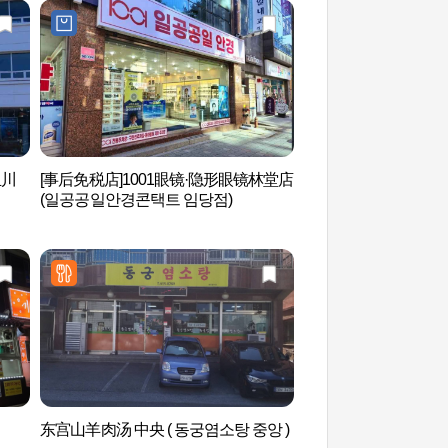
玉川
[事后免税店]1001眼镜·隐形眼镜林堂店
江陵乡校（강릉향교
(일공공일안경콘택트 임당점)
东宫山羊肉汤 中央 ( 동궁염소탕 중앙 )
鲁岩隧道（노암터널