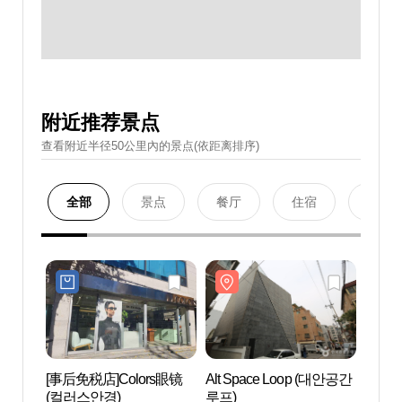
附近推荐景点
查看附近半径50公里內的景点(依距离排序)
全部
景点
餐厅
住宿
购物
[事后免税店]Colors眼镜
Alt Space Loop (대안공간
Alt 
(컬러스안경)
루프)
루프)