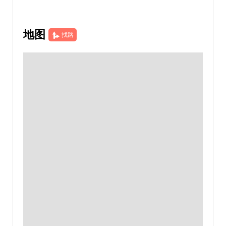
地图
找路