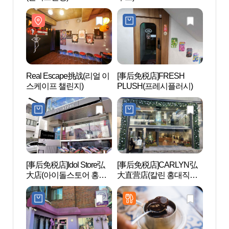
Real Escape挑战(리얼 이
[事后免税店]FRESH
San
스케이프 챌린지)
PLUSH(프레시플러시)
산울
[事后免税店]Idol Store弘
[事后免税店]CARLYN弘
Geek 
大店(아이돌스토어 홍대
大直营店(칼린 홍대직영
브하우
점)
점)