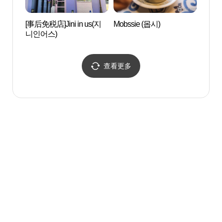
[事后免税店]Jini in us(지
Mobssie (몹시)
弘大 
니인어스)
查看更多