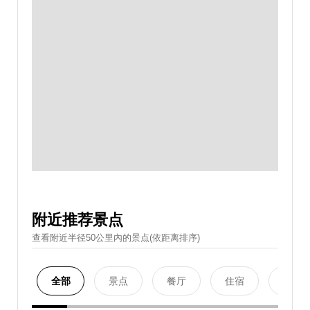
附近推荐景点
查看附近半径50公里內的景点(依距离排序)
全部
景点
餐厅
住宿
购物