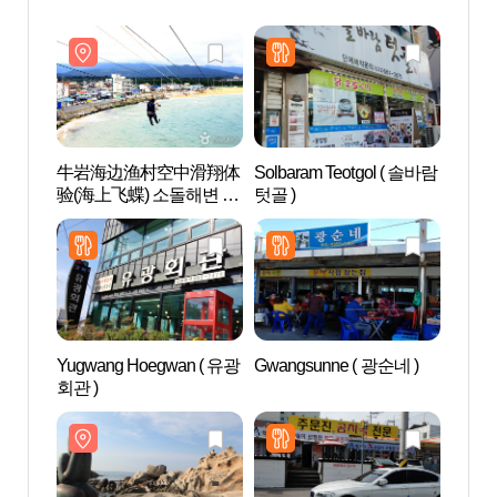
牛岩海边渔村空中滑翔体
Solbaram Teotgol ( 솔바람
牛岩
验(海上飞蝶) 소돌해변 스
텃골 )
验(海
카이어촌체험(아라나비)
카이어
Yugwang Hoegwan ( 유광
Gwangsunne ( 광순네 )
注文
회관 )