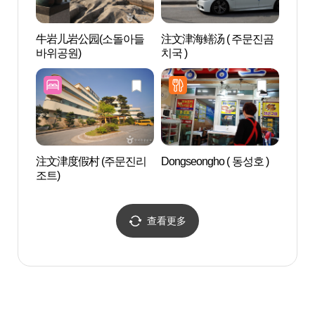
牛岩儿岩公园(소돌아들
注文津海鳝汤 ( 주문진곰
注文
바위공원)
치국 )
摄地
진읍 
지 (
注文津度假村 (주문진리
Dongseongho ( 동성호 )
注文津
조트)
사제)
查看更多