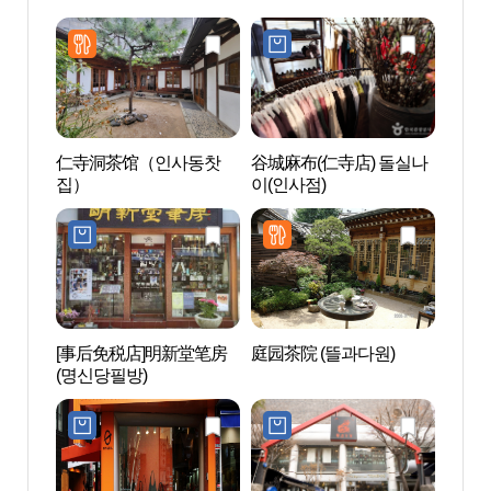
仁寺洞茶馆（인사동찻
谷城麻布(仁寺店) 돌실나
HIDE
집）
이(인사점)
店(하
점)
[事后免税店]明新堂笔房
庭园茶院 (뜰과다원)
首尔
(명신당필방)
(서울
리)