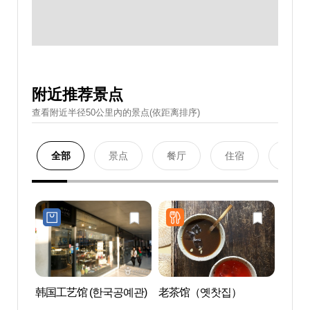
附近推荐景点
查看附近半径50公里內的景点(依距离排序)
全部
景点
餐厅
住宿
购物
韩国工艺馆 (한국공예관)
老茶馆（옛찻집）
辛奇
김치