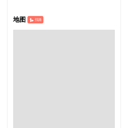
地图
找路