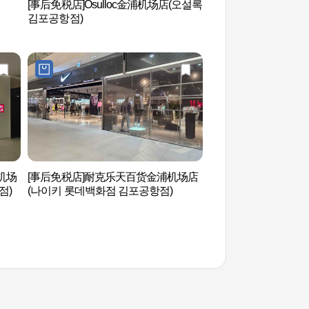
[事后免税店]Osulloc金浦机场店(오설록
再次书店(Dasi Books
김포공항점)
机场
[事后免税店]耐克乐天百货金浦机场店
江西汉江公园(강서한
점)
(나이키 롯데백화점 김포공항점)