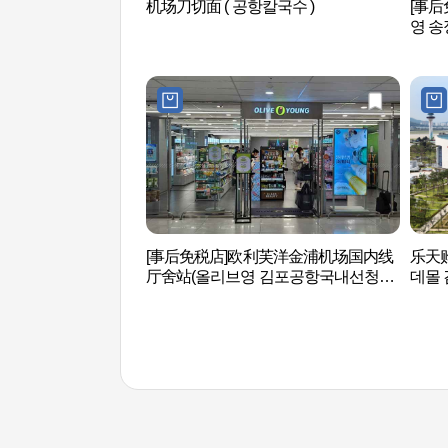
机场刀切面 ( 공항칼국수 )
[事
영 송
[事后免税店]欧利芙洋金浦机场国内线
乐天
厅舍站(올리브영 김포공항국내선청사
데몰 
점)