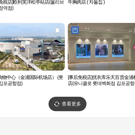
后免税店]欧利芙洋松亭站店(올리브
牛胸肉店 ( 차돌집 )
정역점)
购物中心（金浦国际机场店） (롯
[事后免税店]优衣库乐天百货金浦
김포공항점)
店(유니클로 롯데백화점 김포공항
查看更多