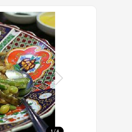
/
1
4