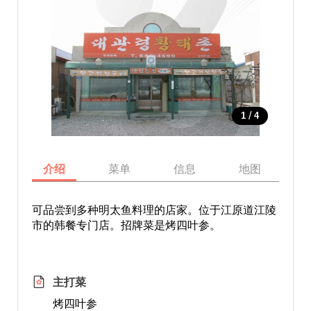
/
1
4
介绍
菜单
信息
地图
可品尝到多种明太鱼料理的店家。位于江原道江陵
市的韩餐专门店。招牌菜是烤四叶参。
主打菜
烤四叶参