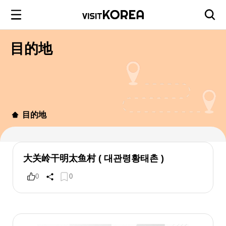
目的地
目的地
大关岭干明太鱼村 ( 대관령황태촌 )
0
0