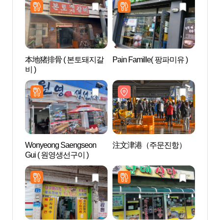
本地猪排骨 ( 본토돼지갈
Pain Famille( 팡파미유 )
注文
비 )
Wonyeong Saengseon
注文津港（주문진항）
牛岩
Gui ( 원영생선구이 )
바위공