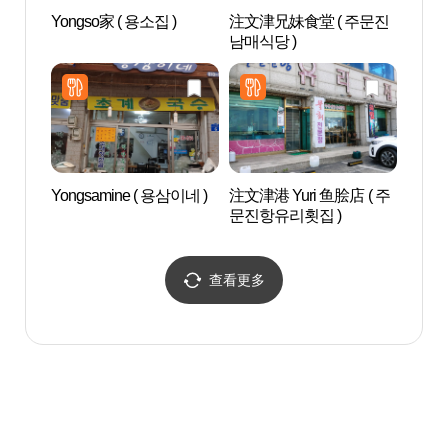
Yongso家 ( 용소집 )
注文津兄妹食堂 ( 주문진
领津海
남매식당 )
Yongsamine ( 용삼이네 )
注文津港 Yuri 鱼脍店 ( 주
注文
문진항유리횟집 )
摄地
진읍 
지 (
查看更多