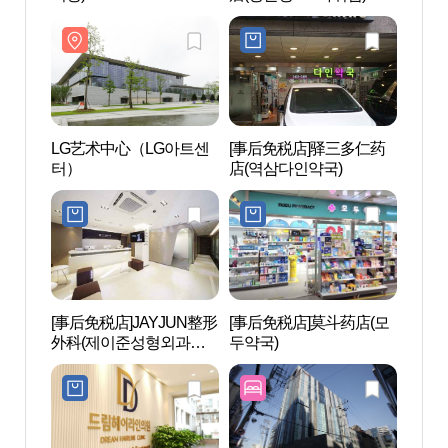
LG艺术中心（LG아트센
[事后免税店]驿三多仁药
艺林堂
터）
店(역삼다인약국)
트홀)
[事后免税店]JAYJUN整形
[事后免税店]莫斗药店(모
首尔
外科(제이준성형외과의
두약국)
会馆 
원)
재전수