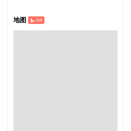
地图
找路