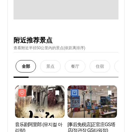
附近推荐景点
查看附近半径50公里內的景点(依距离排序)
全部
景点
餐厅
住宿
购物
音乐剧阿里郎 (뮤지컬 아
[事后免税店]正官庄GS塔
LG艺
리랑)
店(정관장 GS타워점)
터）