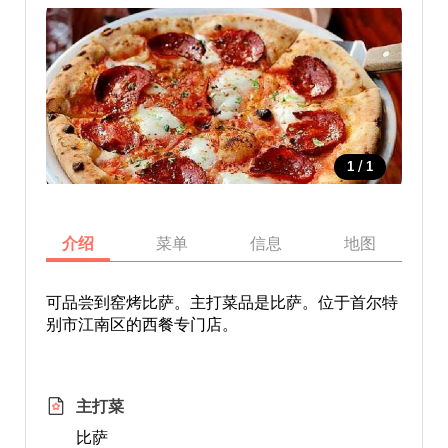
/
1
1
介绍
菜单
信息
地图
可品尝到窑烤比萨。主打菜品是比萨。位于首尔特
别市江南区的西餐专门店。
主打菜
比萨