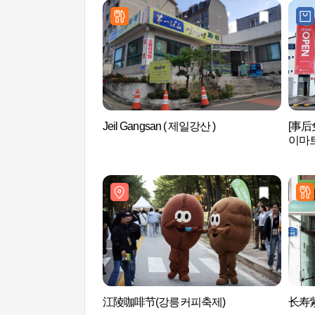
Jeil Gangsan ( 제일강산 )
[事后
이마트
江陵咖啡节(강릉커피축제)
长寿紫