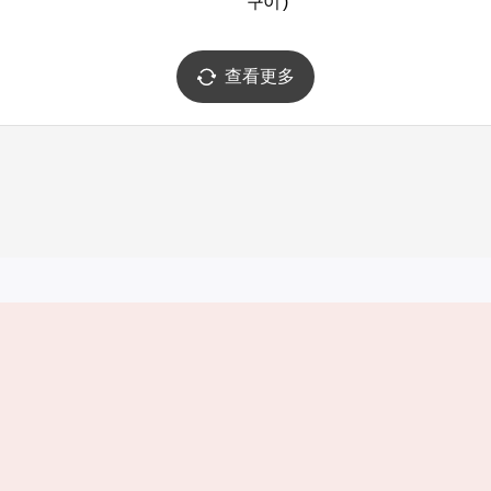
구이 )
查看更多
实用信息
服务
韩国旅游发展局手机应用程序
服务条款
1330韩国旅游咨询翻译热线
个人信息保
韩国旅游指南与地图
Cookie 设
数字图书 / 电子书
Cookie的