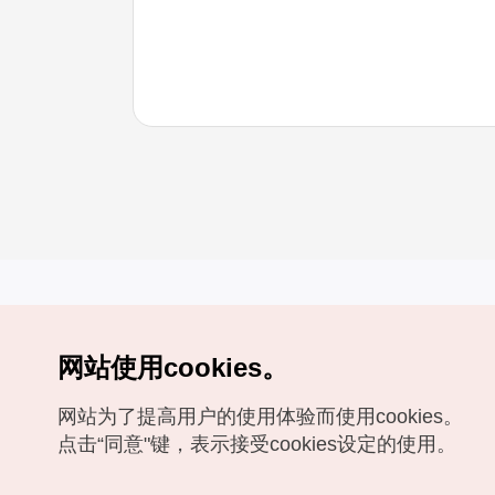
网站使用cookies。
Copyrights (c) 韩国旅游发展局版权所有
网站为了提高用户的使用体验而使用cookies。
如有相关疑问或建议，欢迎来信。
VISITKOREA官方邮箱
chnsim@knto.or.kr
点击“同意"键，表示接受cookies设定的使用。