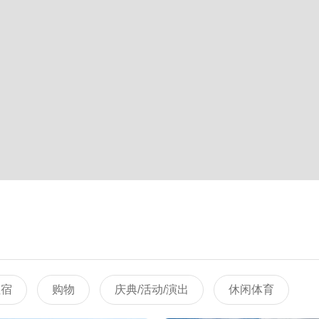
住宿
购物
庆典/活动/演出
休闲体育