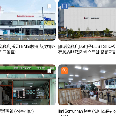
免税店]乐天Hi-Mart校洞店(롯데하
[事后免税店]LG电子BEST SHOP
 교동점)
校洞店(LG전자베스트샵 강릉교동
菜卷饭 ( 장수김밥 )
Ilmi Somunnan 烤鱼 ( 일미소문