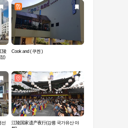
江陵
Cook and ( 쿠켄 )
江陵市立美术馆(강
점)
난생선
江陵国家遗产夜行(강릉 국가유산 야
东洋刺绣博物馆 (동