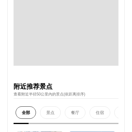
附近推荐景点
查看附近半径50公里內的景点(依距离排序)
全部
景点
餐厅
住宿
购物