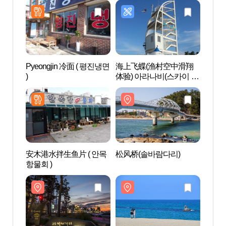
Pyeongjin 冷面 ( 평진냉면
海上飞蝶(渔村空中滑翔
松风桥
)
体验) 아라나비(스카이 어
촌체험)
安木港水拌生鱼片 ( 안목
松风桥(솔바람다리)
安木
항물회 )