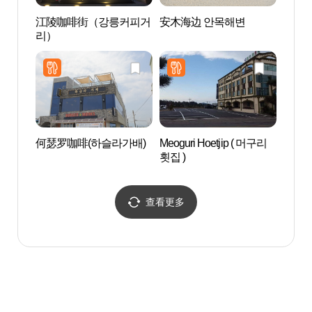
江陵咖啡街（강릉커피거
安木海边 안목해변
松亭海
리）
송정해
何瑟罗咖啡(하슬라가배)
Meoguri Hoetjip ( 머구리
草堂豆
횟집 )
을)
查看更多