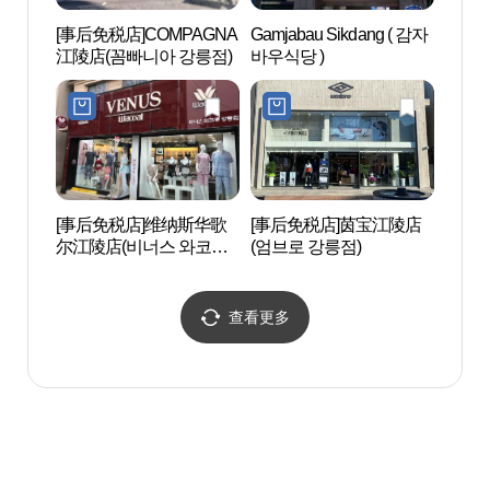
[事后免税店]COMPAGNA
Gamjabau Sikdang ( 감자
江陵
江陵店(꼼빠니아 강릉점)
바우식당 )
[事后免税店]维纳斯华歌
[事后免税店]茵宝江陵店
江陵乌
尔江陵店(비너스 와코루
(엄브로 강릉점)
강릉점)
查看更多