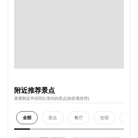
附近推荐景点
查看附近半径50公里內的景点(依距离排序)
全部
景点
餐厅
住宿
购物