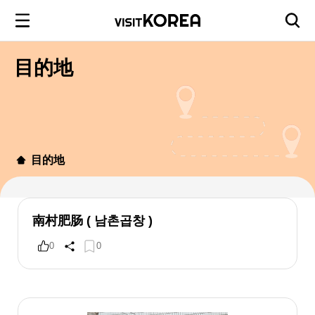
目的地
目的地
南村肥肠 ( 남촌곱창 )
0
0