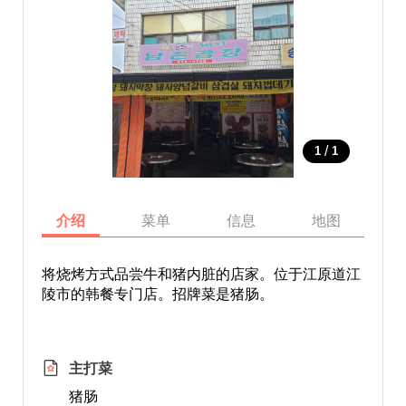
/
1
1
介绍
菜单
信息
地图
将烧烤方式品尝牛和猪内脏的店家。位于江原道江
陵市的韩餐专门店。招牌菜是猪肠。
主打菜
猪肠