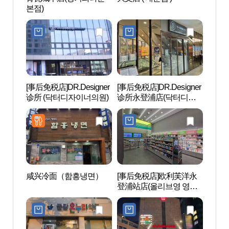
본점)
에스테
[事后免税店]DR.Designer
[事后免税店]DR.Designer
Sea
诊所 (닥터디자이너의원)
诊所永登浦店(닥터디자
라 워
이너의원 영등포)
咸兴冷面（함흥냉면）
[事后免税店]欧利芙洋永
文来创
登浦站店(올리브영 영등
포역점)