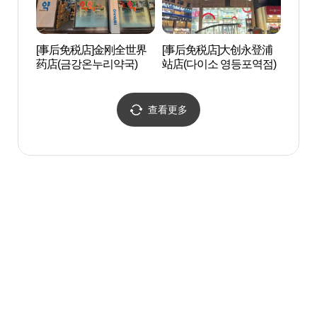
[事后免税店]金刚全世界
[事后免税店]大创永登浦
汝矣
药店(금강온누리약국)
站店(다이소 영등포역점)
查看更多