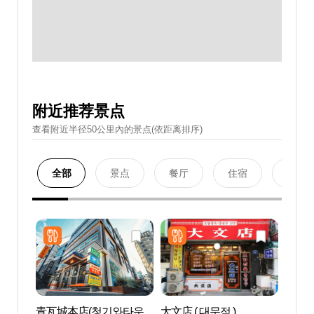
附近推荐景点
查看附近半径50公里內的景点(依距离排序)
全部
景点
餐厅
住宿
购物
青瓦城本店(청기와타운
大文店 ( 대문점 )
N.Oli