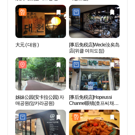
의도점)
大元 ( 대원 )
[事后免税店]Wecle汝矣岛
汝矣岛
店(위클 여의도점)
의도
姊妹公园(安卡拉公园) 자
[事后免税店]Hopeussi
汝矣
매공원(앙카라공원)
Channel眼镜(호프씨채널
한강공
안경)