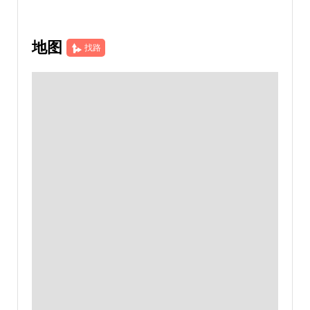
地图
找路