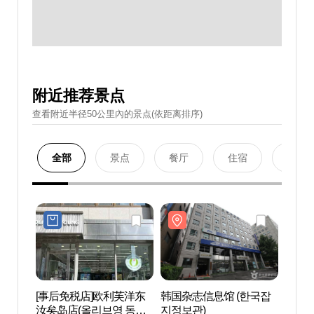
附近推荐景点
查看附近半径50公里內的景点(依距离排序)
全部
景点
餐厅
住宿
购物
[事后免税店]欧利芙洋东
韩国杂志信息馆 (한국잡
韩国杂
汝矣岛店(올리브영 동여
지정보관)
지정보