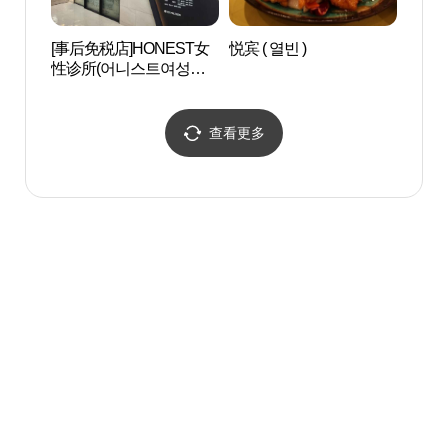
[事后免税店]HONEST女
悦宾 ( 열빈 )
63广
性诊所(어니스트여성의
원)
查看更多