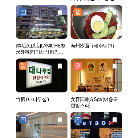
중앙점)
[事后免税店]LAMICHE整
海州冷面（해주냉면）
蚕室棒
形外科(라미체성형외과
의원)
竹房 ( 대나무집 )
女容国韩方Spa (여용국
乐天世
한방스파)