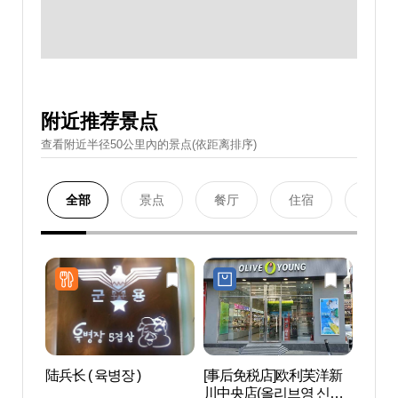
附近推荐景点
查看附近半径50公里內的景点(依距离排序)
全部
景点
餐厅
住宿
购物
陆兵长 ( 육병장 )
[事后免税店]欧利芙洋新
女容国
川中央店(올리브영 신천
한방스