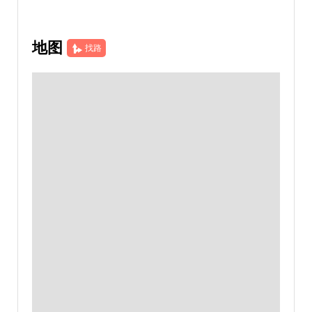
地图
找路