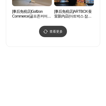
[事后免税店]Golfzon
[事后免税店]ARTBOX蚕
首尔游
Commerce(골프존커머
室新内店(아트박스 잠실
마당)
스)
새내점)
查看更多