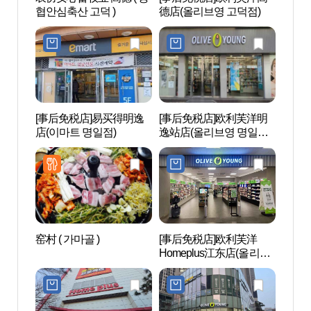
협안심축산 고덕 )
德店(올리브영 고덕점)
사동 
[事后免税店]易买得明逸
[事后免税店]欧利芙洋明
千户公
店(이마트 명일점)
逸站店(올리브영 명일역
점)
窑村 ( 가마골 )
[事后免税店]欧利芙洋
岩寺生
Homeplus江东店(올리브
공원)
영 홈플러스 강동점)