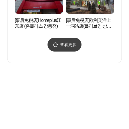
[事后免税店]Homeplus江
[事后免税店]欧利芙洋上
广渡口
东店 (홈플러스 강동점)
一洞站店(올리브영 상일
루자전
동역점)
查看更多