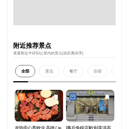
附近推荐景点
查看附近半径50公里內的景点(依距离排序)
全部
景点
餐厅
住宿
购物
农协安心畜牧业 高德 ( 농
[事后免税店]欧利芙洋高
首尔岩