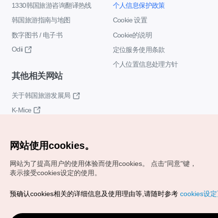
1330韩国旅游咨询翻译热线
个人信息保护政策
韩国旅游指南与地图
Cookie 设置
数字图书 / 电子书
Cookie的说明
Odii
定位服务使用条款
个人位置信息处理方针
其他相关网站
关于韩国旅游发展局
K-Mice
网站使用cookies。
网站为了提高用户的使用体验而使用cookies。
点击“同意"键，
表示接受cookies设定的使用。
Copyrights (c) 韩国旅游发展局版权所有
预确认cookies相关的详细信息及使用理由等,请随时参考
cookies设
如有相关疑问或建议，欢迎来信。
VISITKOREA官方邮箱