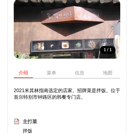
/
1
1
介绍
菜单
信息
地图
2021米其林指南选定的店家。招牌菜是拌饭。位于
首尔特别市钟路区的韩餐专门店。
主打菜
拌饭