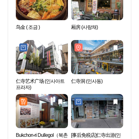
鸟金 ( 조금 )
厢房 (사랑채)
Savi
술관)
仁寺艺术广场 (인사아트
仁寺洞 (인사동)
首尔
프라자)
예박물
Bukchon-ri Dullegol（북촌
[事后免税店]仁寺出游(인
寺庙寄