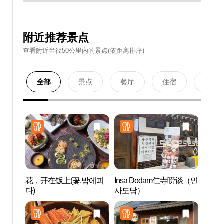
附近推荐景点
查看附近半径50公里內的景点(依距离排序)
全部
景点
餐厅
住宿
购物
花，开在饭上(꽃,밥에피
Insa Dodam仁寺唠谈（인
仁寺洞
다)
사도담）