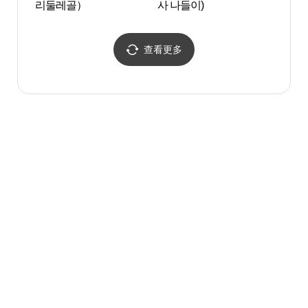
리둘레골）
사 나들이)
테이 
查看更多