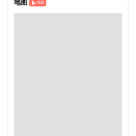
地图
找路