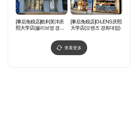
[事后免税店]欧利芙洋庆
[事后免税店]O-LENS庆熙
清溪川
熙大学店(올리브영 경희
大学店(오렌즈 경희대점)
물관)
대점)
查看更多