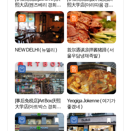
熙大店(렌즈베리 경희대
熙大学店(아리따움 경희
和崇仁
점)
대점)
원(순
(이진)
NEW DELHI ( 뉴델리 )
首尔遇谈凉拌酱猪蹄 ( 서
首尔懿
울우담냉채족발 )
[联
文化遗
선의왕
문화유
[事后免税店]Art Box庆熙
Yeogiga Jokenne ( 여기가
五味料
大学店(아트박스 경희대
좋겠네 )
리연구
점)