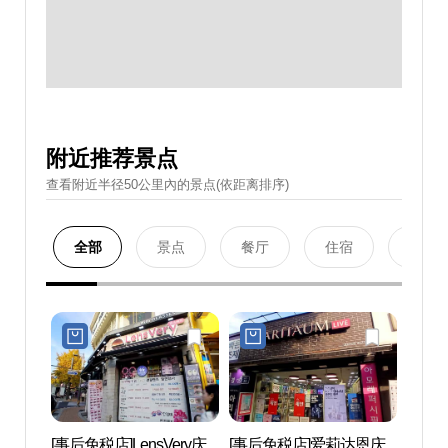
附近推荐景点
查看附近半径50公里內的景点(依距离排序)
全部
景点
餐厅
住宿
购物
[事后免税店]LensVery庆
[事后免税店]爱莉达恩庆
首尔永