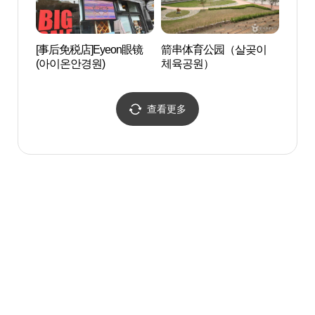
[事后免税店]Eyeon眼镜
箭串体育公园（살곶이
首尔林
(아이온안경원)
체육공원）
查看更多