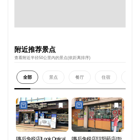
附近推荐景点
查看附近半径50公里內的景点(依距离排序)
全部
景点
餐厅
住宿
购物
[事后免税店]Look Optical
[事后免税店]汉阳药店(한
箭串