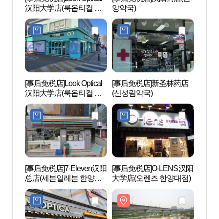
汉阳大学店(룩옵티컬 한
양약국)
체육
대점)
[事后免税店]Look Optical
[事后免税店]新圣林药店
华夫木
汉阳大学店(룩옵티컬 한
(신성림약국)
양대점)
[事后免税店]7-Eleven汉阳
[事后免税店]O-LENS汉阳
圣水
总店(세븐일레븐 한양본
大学店(오렌즈 한양대점)
성수)
점)