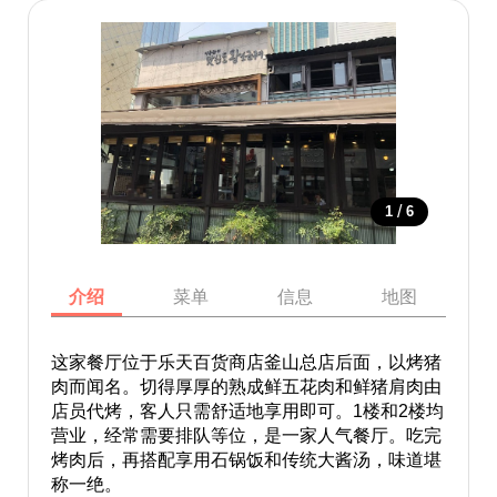
/
1
6
介绍
菜单
信息
地图
这家餐厅位于乐天百货商店釜山总店后面，以烤猪
肉而闻名。切得厚厚的熟成鲜五花肉和鲜猪肩肉由
店员代烤，客人只需舒适地享用即可。1楼和2楼均
营业，经常需要排队等位，是一家人气餐厅。吃完
烤肉后，再搭配享用石锅饭和传统大酱汤，味道堪
称一绝。