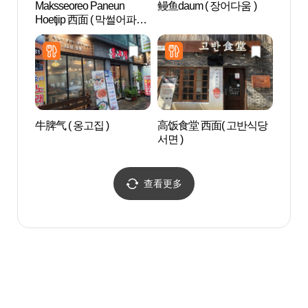
Maksseoreo Paneun
鳗鱼daum ( 장어다움 )
田浦三
Hoetjip 西面 ( 막썰어파는
리)
횟집 서면 )
牛脾气 ( 옹고집 )
高饭食堂 西面( 고반식당
釜山
서면 )
회관
查看更多