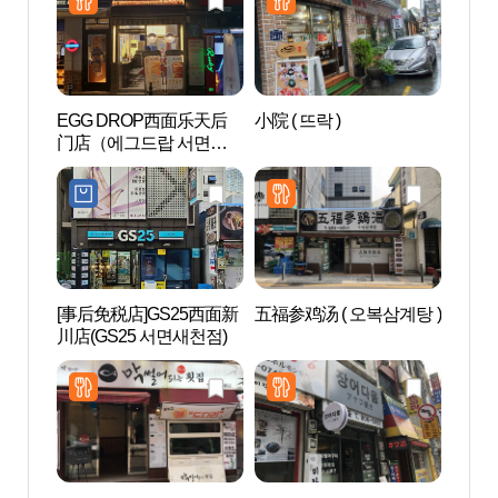
EGG DROP西面乐天后
小院 ( 뜨락 )
西面1
门店（에그드랍 서면롯
데후문점）
[事后免税店]GS25西面新
五福参鸡汤 ( 오복삼계탕 )
田浦
川店(GS25 서면새천점)
길）