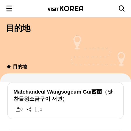
目的地
目的地
Matchandeul Wangsogeum Gui西面（맛
찬들왕소금구이 서면）
0
1