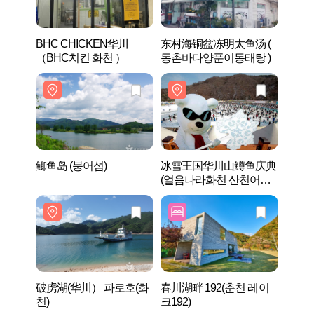
BHC CHICKEN华川
东村海铜盆冻明太鱼汤 (
鲫鱼岛
（BHC치킨 화천 ）
동촌바다양푼이동태탕 )
鲫鱼岛 (붕어섬)
冰雪王国华川山鳟鱼庆典
快乐
(얼음나라화천 산천어축
목장)
제)
破虏湖(华川） 파로호(화
春川湖畔 192(춘천 레이
清平寺
천)
크192)
천)