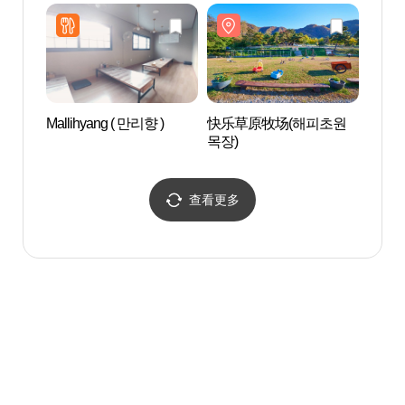
Mallihyang ( 만리향 )
快乐草原牧场(해피초원
和平水
목장)
(화천)
查看更多