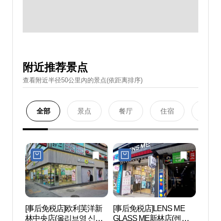
附近推荐景点
查看附近半径50公里內的景点(依距离排序)
全部
景点
餐厅
住宿
购物
[事后免税店]欧利芙洋新
[事后免税店]LENS ME
首尔
林中央店(올리브영 신림
GLASS ME新林店(렌즈
（서울