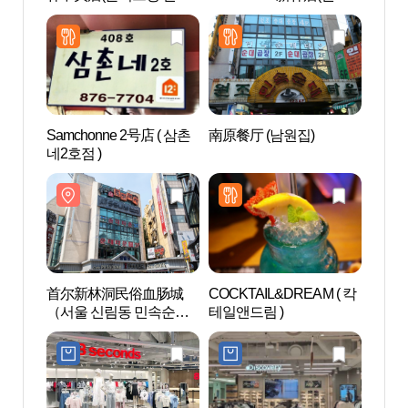
중앙점)
미 글라스미 신림점)
타운
Samchonne 2号店 ( 삼촌
南原餐厅 (남원집)
波拉美
네2호점 )
매안전
首尔新林洞民俗血肠城
COCKTAIL&DREAM ( 칵
首尔大
（서울 신림동 민속순대
테일앤드림 )
[Seoul
타운）