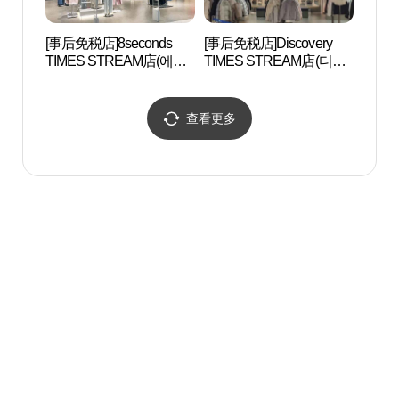
[事后免税店]8seconds
[事后免税店]Discovery
冠岳山
TIMES STREAM店(에잇
TIMES STREAM店(디스
산 낙
세컨즈 타임스트림점)
커버리 타임스트림점)
查看更多