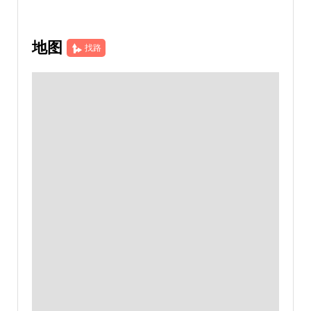
地图
找路