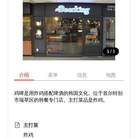
/
1
1
介绍
菜单
信息
地图
鸡啤是用炸鸡搭配啤酒的韩国文化。位于首尔特别
市瑞草区的韩餐专门店。主打菜品是炸鸡。
主打菜
炸鸡