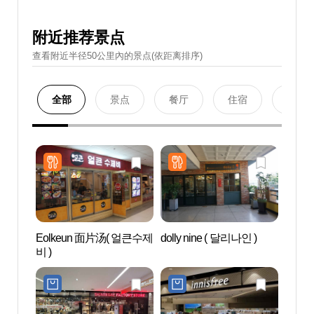
附近推荐景点
查看附近半径50公里內的景点(依距离排序)
全部
景点
餐厅
住宿
购物
Eolkeun 面片汤( 얼큰수제
dolly nine ( 달리나인 )
MARQ
비 )
SPA