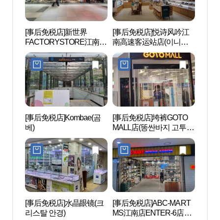
[事后免税店]新世界
[事后免税店]悦诗风吟江
蒙马
FACTORYSTORE江南店
南高速客运站店(이니스
원）
(신세계 팩토리스토어 강
프리 강남고속터미널점)
남점)
[事后免税店]Kombae(곰
[事后免税店]垮裤GOTO
瑞来村
베)
MALL店(똥싼바지 고투몰
점)
[事后免税店]水晶眼镜(크
[事后免税店]ABC-MART
盘浦瑞
리스탈 안경)
MS江南店ENTER-6店