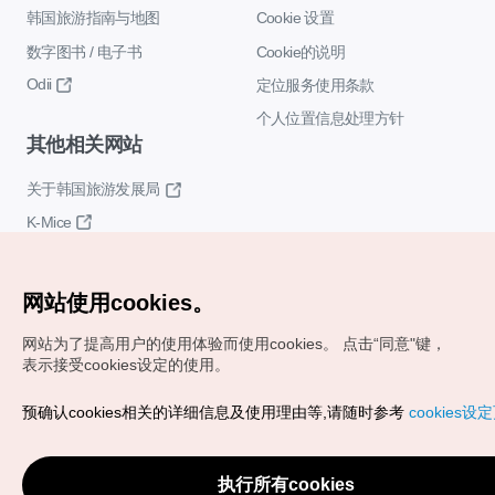
韩国旅游指南与地图
Cookie 设置
数字图书 / 电子书
Cookie的说明
Odii
定位服务使用条款
个人位置信息处理方针
其他相关网站
关于韩国旅游发展局
K-Mice
网站使用cookies。
网站为了提高用户的使用体验而使用cookies。
点击“同意"键，
表示接受cookies设定的使用。
Copyrights (c) 韩国旅游发展局版权所有
预确认cookies相关的详细信息及使用理由等,请随时参考
cookies设
如有相关疑问或建议，欢迎来信。
VISITKOREA官方邮箱
chnsim@knto.or.kr
执行所有cookies