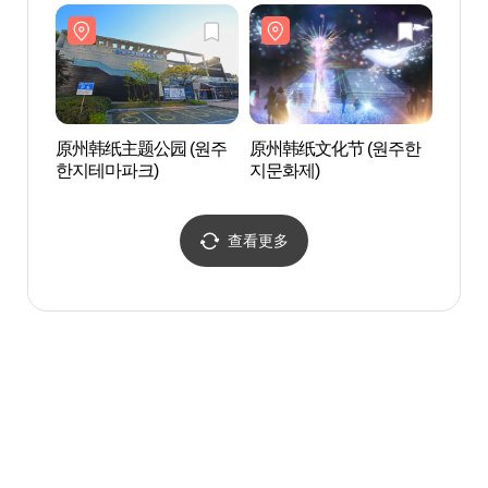
자 베스트샵 단구점)
구점)
창
原州韩纸主题公园 (원주
原州韩纸文化节 (원주한
上院寺
한지테마파크)
지문화제)
查看更多