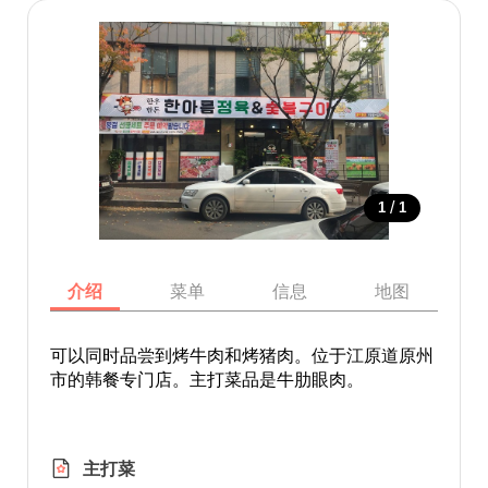
/
1
1
介绍
菜单
信息
地图
可以同时品尝到烤牛肉和烤猪肉。位于江原道原州
市的韩餐专门店。主打菜品是牛肋眼肉。
主打菜