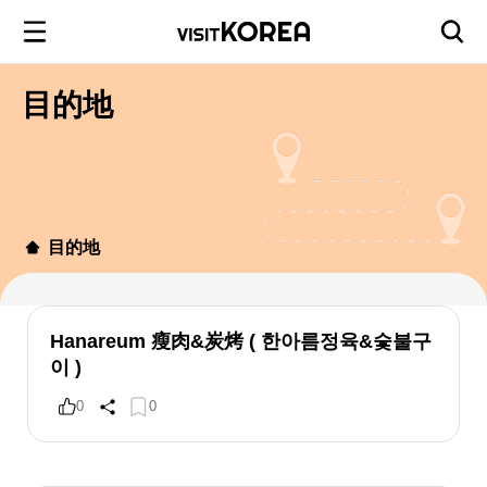
目的地
目的地
Hanareum 瘦肉&炭烤 ( 한아름정육&숯불구
이 )
0
0