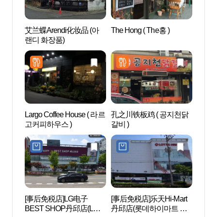
艾兰蝶Arendi化妆品 (아
The Hong ( The홍 )
原州韩
랜디 화장품)
한지테
Largo Coffee House ( 라르
孔之川铁板鸡 ( 공지천닭
原州
고커피하우스 )
갈비 )
원감
[事后免税店]LG电子
[事后免税店]乐天Hi-Mart
韩国
BEST SHOP丹邱店(LG전
丹邱店(롯데하이마트 단
한국